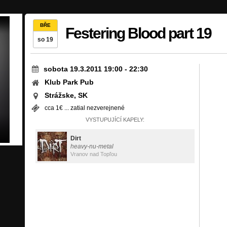
BŘE
Festering Blood part 19
so 19
sobota 19.3.2011 19:00
-
22:30
Klub Park Pub
Strážske, SK
cca 1€ ... zatial nezverejnené
VYSTUPUJÍCÍ KAPELY:
Dirt
heavy-nu-metal
Vranov nad Topľou