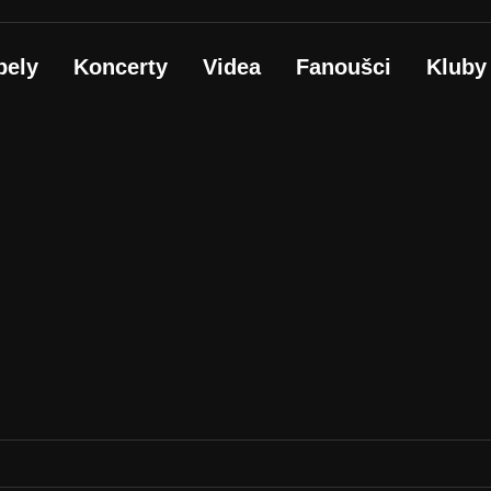
pely
Koncerty
Videa
Fanoušci
Kluby