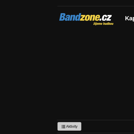
Bandzone.cz
Ka
žijeme hudbou
Aktivity