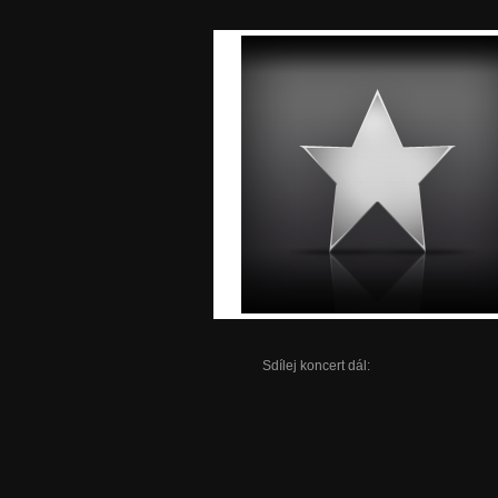
Sdílej koncert dál: