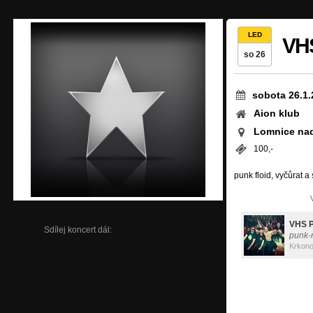
LED
VHS
so 26
sobota 26.1.
Aion klub
Lomnice na
100,-
punk floid, vyčůrat a
Sdílej koncert dál:
punk-
Krkon