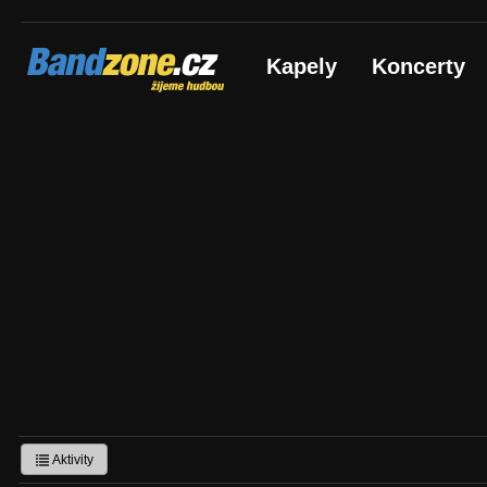
Bandzone.cz
Kapely
Koncerty
žijeme hudbou
Aktivity