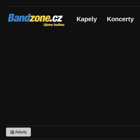
Bandzone.cz
Kapely
Koncerty
žijeme hudbou
Aktivity