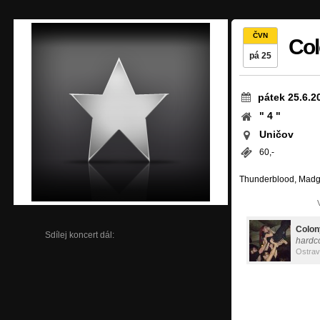
ČVN
Co
pá 25
pátek 25.6.2
" 4 "
Uničov
60,-
Thunderblood, Madgo
Colon
Sdílej koncert dál:
hardc
Ostra