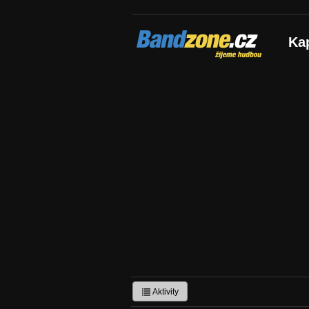
Bandzone.cz
Ka
žijeme hudbou
Aktivity