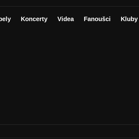
pely
Koncerty
Videa
Fanoušci
Kluby