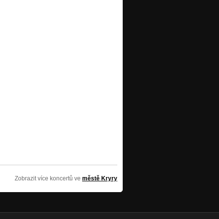
Zobrazit více koncertů ve
městě Kryry