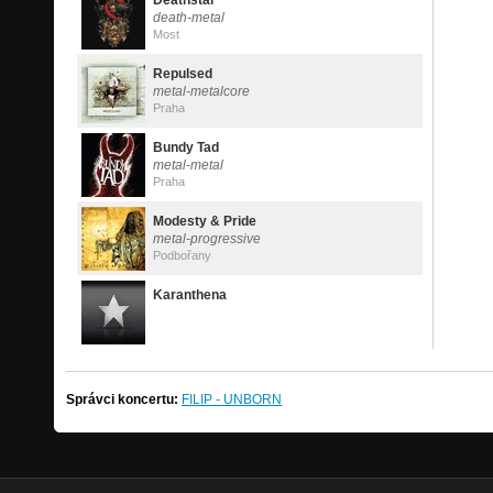
Deathstar
death-metal
Most
Repulsed
metal-metalcore
Praha
Bundy Tad
metal-metal
Praha
Modesty & Pride
metal-progressive
Podbořany
Karanthena
Správci koncertu:
FILIP - UNBORN