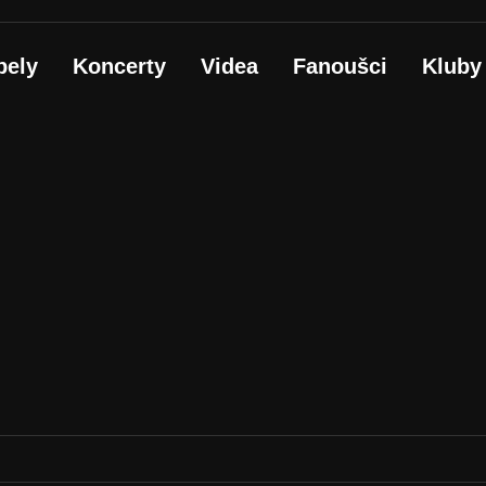
pely
Koncerty
Videa
Fanoušci
Kluby