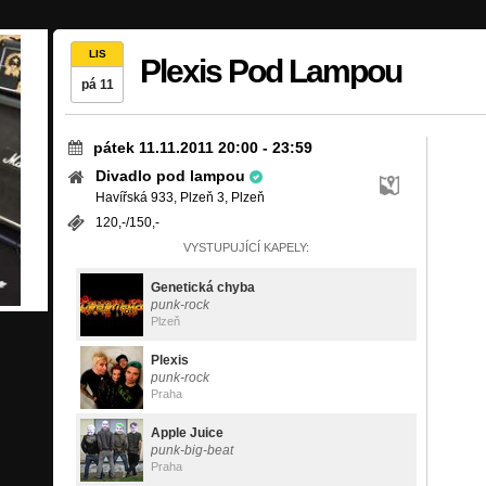
LIS
Plexis Pod Lampou
pá 11
pátek 11.11.2011 20:00
-
23:59
Divadlo pod lampou
Havířská 933, Plzeň 3, Plzeň
120,-/150,-
VYSTUPUJÍCÍ KAPELY:
Genetická chyba
punk-rock
Plzeň
Plexis
punk-rock
Praha
Apple Juice
punk-big-beat
Praha