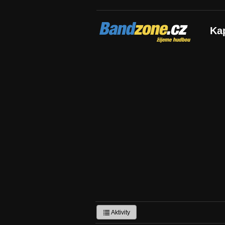
Bandzone.cz
Ka
žijeme hudbou
Aktivity