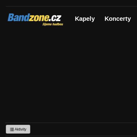
Bandzone.cz
Kapely
Koncerty
žijeme hudbou
Aktivity