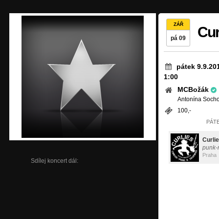
ZÁŘ
Cu
pá 09
pátek 9.9.20
1:00
MCBožák
Antonína Socho
100,-
PÁTE
Curli
punk-
Praha
Sdílej koncert dál: