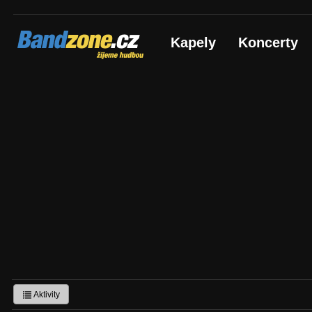
Bandzone.cz
Kapely
Koncerty
žijeme hudbou
Aktivity