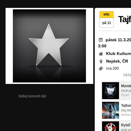
BŘE
Taj
pá 11
pátek 11.3.2
3:00
Klub Kultur
Nejdek, ČR
cca 200
PÁTE
Mand
rock-
Plzeň
Sdílej koncert dál:
Tajfun
big-be
Karlov
Rybič
pop-p