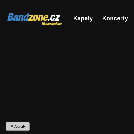
Bandzone.cz
Kapely
Koncerty
žijeme hudbou
Aktivity