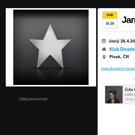
DUB
Jar
út 26
úterý 26.4.2
Klub Divade
Písek, ČR
www.divadelni-kavar
Žofie
indie-
Sdílej koncert dál:
Jihlava