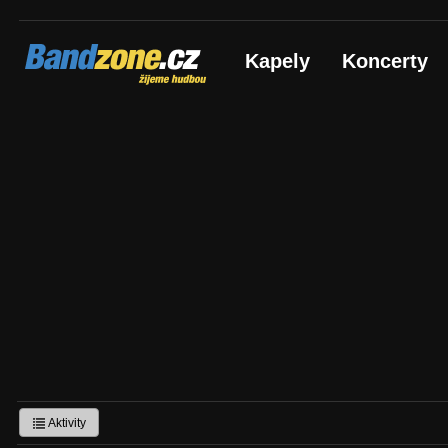
Bandzone.cz
Kapely
Koncerty
žijeme hudbou
Aktivity