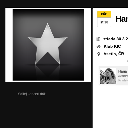
BŘE
Han
st 30
středa 30.3.
Klub KIC
Vsetín, ČR
Hana 
acoust
Frýdek
Sdílej koncert dál: