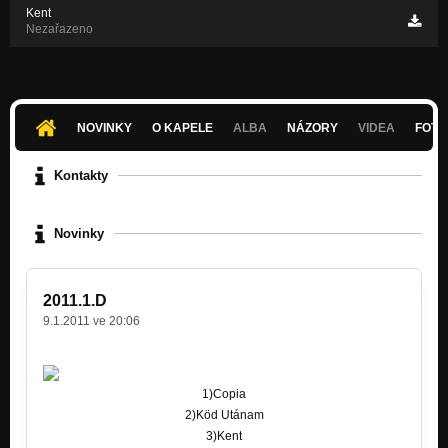
Kent
Nezařazeno
NOVINKY
O KAPELE
ALBA
NÁZORY
VIDEA
FOTK
Kontakty
Novinky
2011.1.D
9.1.2011 ve 20:06
1)Copia
2)Köd Utánam
3)Kent