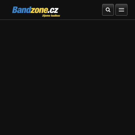
Bandzone.cz
žijeme hudbou