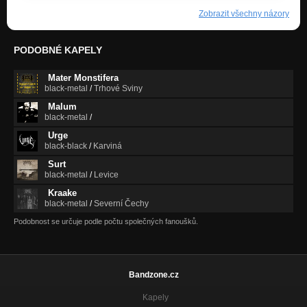
Zobrazit všechny názory
PODOBNÉ KAPELY
Mater Monstifera
black-metal
/
Trhové Sviny
Malum
black-metal
/
Urge
black-black
/
Karviná
Surt
black-metal
/
Levice
Kraake
black-metal
/
Severní Čechy
Podobnost se určuje podle počtu společných fanoušků.
Bandzone.cz
Kapely