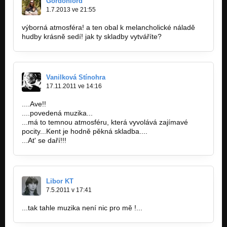
Gordonlord
1.7.2013 ve 21:55
výborná atmosféra! a ten obal k melancholické náladě
hudby krásně sedí! jak ty skladby vytváříte?
Vanilková Stínohra
17.11.2011 ve 14:16
....Ave!!
....povedená muzika...
...má to temnou atmosféru, která vyvolává zajímavé
pocity...Kent je hodně pěkná skladba....
...At' se daří!!!
Libor KT
7.5.2011 v 17:41
...tak tahle muzika není nic pro mě !...