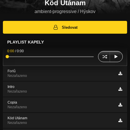
Köd Utánam
ambient-progressive / Hýskov
Sledovat
PLAYLIST KAPELY
0:00
/
0:00
Forlů
Nezařazeno
Intro
Nezařazeno
Copia
Nezařazeno
Köd Utánam
Nezařazeno