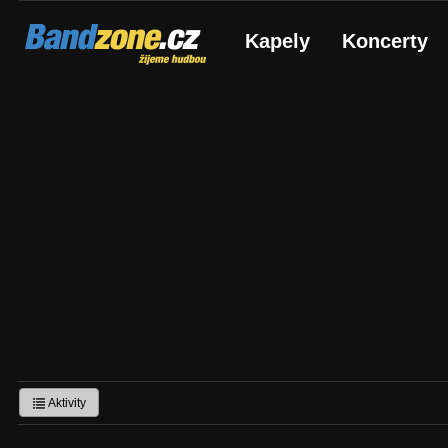
Bandzone.cz
Kapely
Koncerty
žijeme hudbou
Aktivity