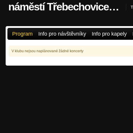
náměstí Třebechovice pod Orebem
T
Program
Info pro návštěvníky
Info pro kapely
V klubu nejsou naplánované žádné koncerty