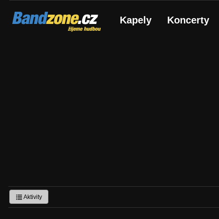
Bandzone.cz
Kapely
Koncerty
žijeme hudbou
Aktivity