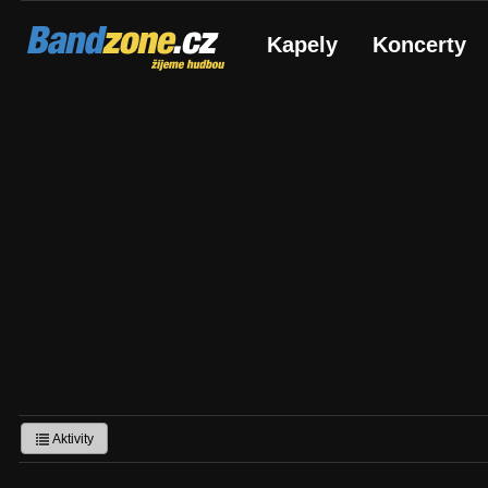
Bandzone.cz
Kapely
Koncerty
žijeme hudbou
Aktivity