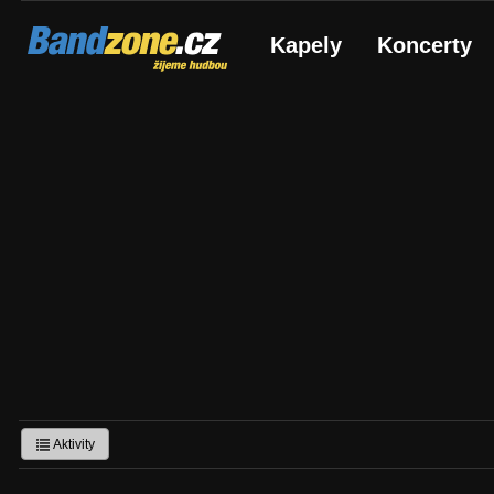
Bandzone.cz
Kapely
Koncerty
žijeme hudbou
Aktivity