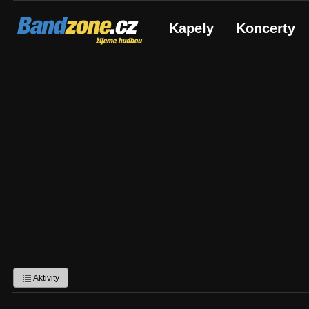
Bandzone.cz
Kapely
Koncerty
žijeme hudbou
Aktivity