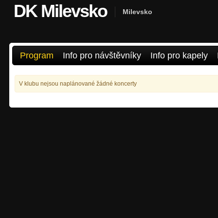
DK Milevsko
Milevsko
Program
Info pro návštěvníky
Info pro kapely
V klubu nejsou naplánované žádné koncerty