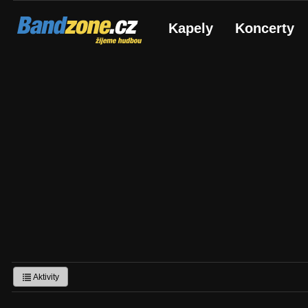
Bandzone.cz
Kapely
Koncerty
žijeme hudbou
Aktivity