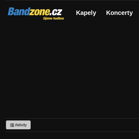
Bandzone.cz
Kapely
Koncerty
žijeme hudbou
Aktivity