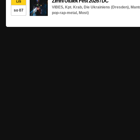
Zimní Útulek Fest 2026 / DC
LIS
VIBES,
Kpt. Krab,
Die Ukrainiens (Dresden),
Mant
so 07
pop-rap-metal, Most)