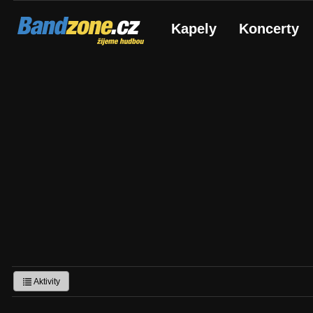
Bandzone.cz
Kapely
Koncerty
žijeme hudbou
Aktivity