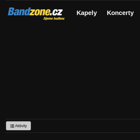
Bandzone.cz
Kapely
Koncerty
žijeme hudbou
Aktivity