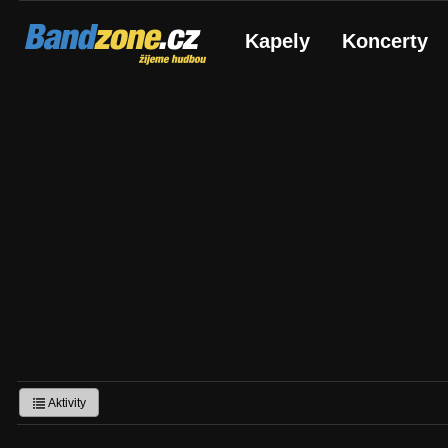
Bandzone.cz
Kapely
Koncerty
žijeme hudbou
Aktivity