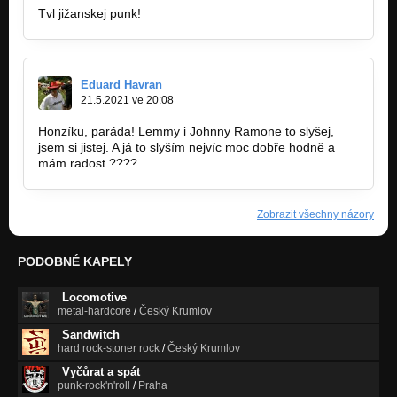
Tvl jižanskej punk!
Eduard Havran
21.5.2021 ve 20:08
Honzíku, paráda! Lemmy i Johnny Ramone to slyšej,
jsem si jistej. A já to slyším nejvíc moc dobře hodně a
mám radost ????
Zobrazit všechny názory
PODOBNÉ KAPELY
Locomotive
metal-hardcore
/
Český Krumlov
Sandwitch
hard rock-stoner rock
/
Český Krumlov
Vyčůrat a spát
punk-rock'n'roll
/
Praha