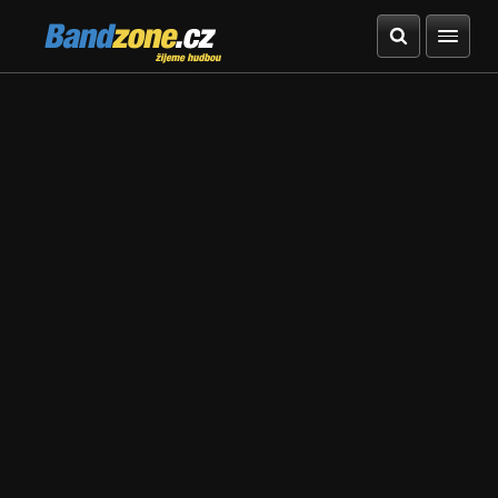
Bandzone.cz
žijeme hudbou