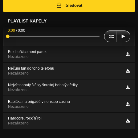
Sledovat
PLAYLIST KAPELY
0:00
/
0:00
Bez hořčice neni párek
Nezařazeno
Nečum furt do toho telefonu
Nezařazeno
Nejvíc nahatý štětky šoustaj bohatý dědky
Nezařazeno
Babička na brigádě v nonstop casínu
Nezařazeno
Hardcore, rock´n´roll
Nezařazeno