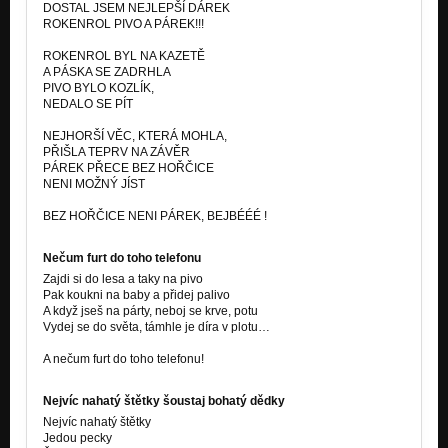
DOSTAL JSEM NEJLEPŠÍ DÁREK
ROKENROL PIVO A PÁREK!!!
ROKENROL BYL NA KAZETĚ
A PÁSKA SE ZADRHLA
PIVO BYLO KOZLÍK,
NEDALO SE PÍT
NEJHORŠÍ VĚC, KTERÁ MOHLA,
PŘIŠLA TEPRV NA ZÁVĚR
PÁREK PŘECE BEZ HOŘČICE
NENI MOŽNÝ JÍST
BEZ HOŘČICE NENI PÁREK, BEJBÉÉÉ !
Nečum furt do toho telefonu
Zajdi si do lesa a taky na pivo
Pak koukni na baby a přidej palivo
A když jseš na párty, neboj se krve, potu
Vydej se do světa, támhle je díra v plotu…
A nečum furt do toho telefonu!
Nejvíc nahatý štětky šoustaj bohatý dědky
Nejvíc nahatý štětky
Jedou pecky