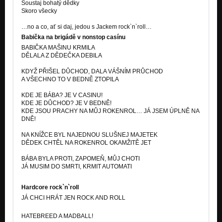
Šoustaj bohatý dědky
Skoro všecky
…no a co, ať si daj, jedou s Jackem rock`n`roll…
Babička na brigádě v nonstop casínu
BABIČKA MAŠINU KRMILA
DĚLALA Z DĚDEČKA DEBILA
KDYŽ PŘIŠEL DŮCHOD, DALA VÁŠNÍM PRŮCHOD
A VŠECHNO TO V BEDNĚ ZTOPILA
KDE JE BÁBA? JE V CASINU!
KDE JE DŮCHOD? JE V BEDNĚ!
KDE JSOU PRACHY NA MŮJ ROKENROL… JÁ JSEM ÚPLNĚ NA
DNĚ!
NA KNÍŽCE BYL NAJEDNOU SLUŠNEJ MAJETEK
DĚDEK CHTĚL NA ROKENROL OKAMŽITĚ JET
BÁBA BYLA PROTI, ZAPOMEŇ, MŮJ CHOTI
JÁ MUSIM DO SMRTI, KRMIT AUTOMATI
Hardcore rock`n`roll
JÁ CHCI HRÁT JEN ROCK AND ROLL
HATEBREED A MADBALL!