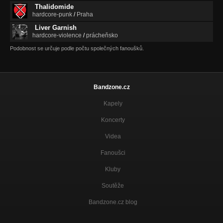
Thalidomide
hardcore-punk
/
Praha
Liver Garnish
hardcore-violence
/
prácheňsko
Podobnost se určuje podle počtu společných fanoušků.
Bandzone.cz
Kapely
Koncerty
Videa
Fanoušci
Kluby
Soutěže
Bandzone.cz blog