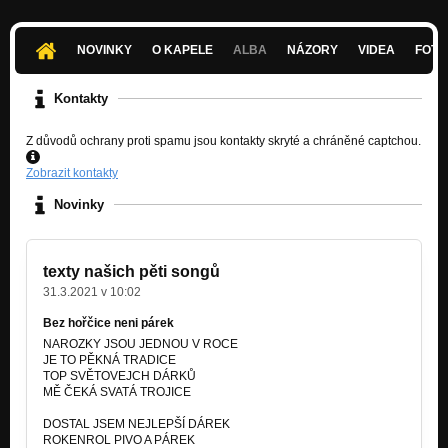
NOVINKY
O KAPELE
ALBA
NÁZORY
VIDEA
FOTK
Kontakty
Z důvodů ochrany proti spamu jsou kontakty skryté a chráněné captchou.
Zobrazit kontakty
Novinky
texty našich pěti songů
31.3.2021 v 10:02
Bez hořčice neni párek
NAROZKY JSOU JEDNOU V ROCE
JE TO PĚKNÁ TRADICE
TOP SVĚTOVEJCH DÁRKŮ
MĚ ČEKÁ SVATÁ TROJICE
DOSTAL JSEM NEJLEPŠÍ DÁREK
ROKENROL PIVO A PÁREK