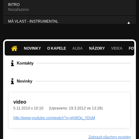
INTRO
Nezařazeno
MÁ VLAST - INSTRUMENTAL
Nezařazeno
NOVINKY
O KAPELE
ALBA
NÁZORY
VIDEA
FOTK
Kontakty
Novinky
video
5.11.2010 v 10:10
(Upraveno:
19.3.2012 ve 13:28
)
http://www.youtube.com/watch?v=gh9IOo_YDsM
Zobrazit všechny novinky