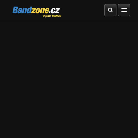
Bandzone.cz
žijeme hudbou