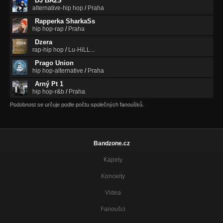
DJ BA2S
alternative-hip hop
/
Praha
Rapperka SharkaSs
hip hop-rap
/
Praha
Dzera
rap-hip hop
/
Lu-HiLL...
Prago Union
hip hop-alternative
/
Praha
Arný Pt 1
hip hop-r&b
/
Praha
Podobnost se určuje podle počtu společných fanoušků.
Bandzone.cz
Kapely
Koncerty
Videa
Fanoušci