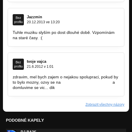
Jazzmin
Bez
profilu
20.12.2013 ve 13:20
Tuhle muziku slyším po dost dlouhé době. Vzpomínám
na staré časy. :(
tvoje vajca
Bez
profilu
21.6.2012 v 1:01
zdravim, mel bych zajem o nejakou spolupraci, pokud by
to bylo mozny, ozvy se na
themu.selane@seznam.cz
a
domluvime se vic... dik
Zobrazit všechny názory
PODOBNÉ KAPELY