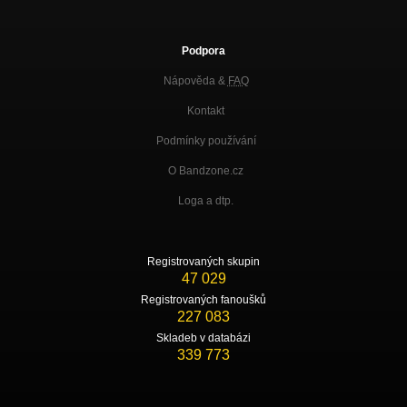
Podpora
Nápověda &
FAQ
Kontakt
Podmínky používání
O Bandzone.cz
Loga a dtp.
Registrovaných skupin
47 029
Registrovaných fanoušků
227 083
Skladeb v databázi
339 773