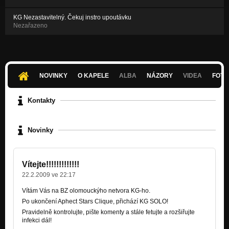
KG Nezastavitelný. Čekuj instro upoutávku
Nezařazeno
NOVINKY
O KAPELE
ALBA
NÁZORY
VIDEA
FOTK
Kontakty
Novinky
Vítejte!!!!!!!!!!!!!
22.2.2009 ve 22:17
Vítám Vás na BZ olomouckýho netvora KG-ho.
Po ukončení Aphect Stars Clique, přichází KG SOLO!
Pravidelně kontrolujte, pište komenty a stále fetujte a rozšiřujte
infekci dál!