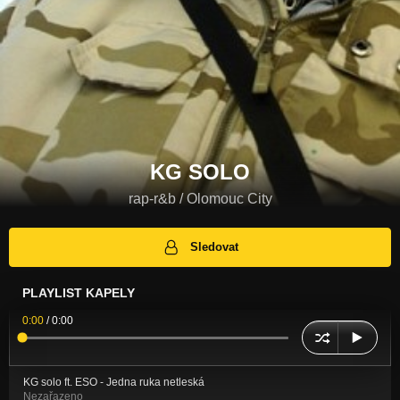
KG SOLO
rap-r&b / Olomouc City
Sledovat
PLAYLIST KAPELY
0:00
/
0:00
KG solo ft. ESO - Jedna ruka netleská
Nezařazeno