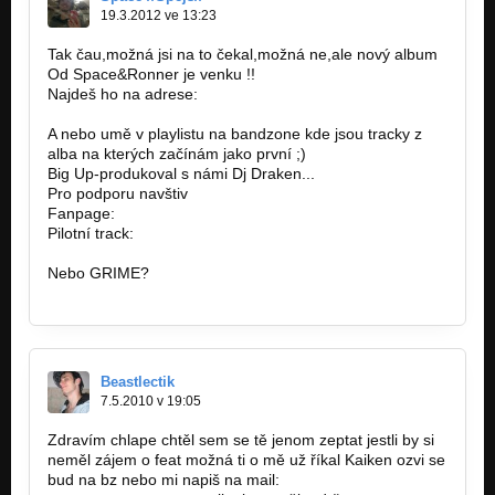
19.3.2012 ve 13:23
Tak čau,možná jsi na to čekal,možná ne,ale nový album
Od Space&Ronner je venku !!
Najdeš ho na adrese:
http://ulozto.cz/x9dA4wA/ronner-
space…
A nebo umě v playlistu na bandzone kde jsou tracky z
alba na kterých začínám jako první ;)
Big Up-produkoval s námi Dj Draken...
Pro podporu navštiv
Fanpage:
http://www.facebook.com/pages/Space…
Pilotní track:
http://www.youtube.com/watch?v=sUrF…
Nebo GRIME?
http://www.youtube.com/watch?
v=T8opH…
Beastlectik
7.5.2010 v 19:05
Zdravím chlape chtěl sem se tě jenom zeptat jestli by si
neměl zájem o feat možná ti o mě už říkal Kaiken ozvi se
bud na bz nebo mi napiš na mail: