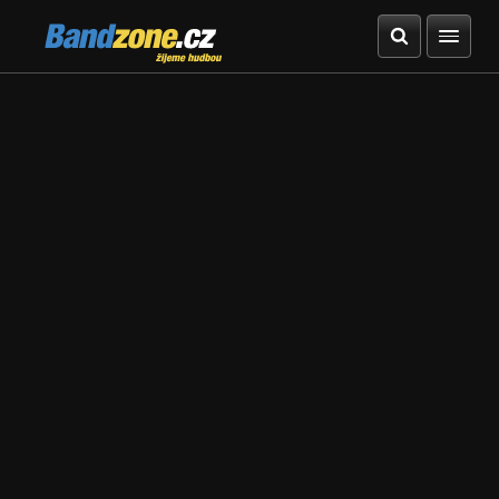
Bandzone.cz
žijeme hudbou