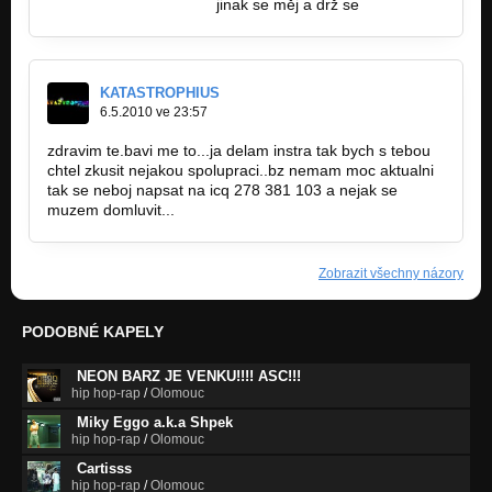
Beastlectik@seznam.cz
jinak se měj a drž se
KATASTROPHIUS
6.5.2010 ve 23:57
zdravim te.bavi me to...ja delam instra tak bych s tebou
chtel zkusit nejakou spolupraci..bz nemam moc aktualni
tak se neboj napsat na icq 278 381 103 a nejak se
muzem domluvit...
Zobrazit všechny názory
PODOBNÉ KAPELY
NEON BARZ JE VENKU!!!! ASC!!!
hip hop-rap
/
Olomouc
Miky Eggo a.k.a Shpek
hip hop-rap
/
Olomouc
Cartisss
hip hop-rap
/
Olomouc