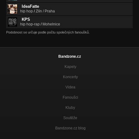
IdeaFatte
hip hop
/
Zlín / Praha
KPS
hip hop-rap
/
Mohelnice
Podobnost se určuje podle počtu společných fanoušků.
Bandzone.cz
Kapely
Koncerty
Videa
Fanoušci
Kluby
Soutěže
Bandzone.cz blog