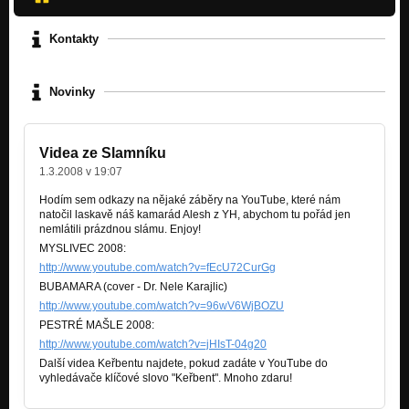
Kontakty
Novinky
Videa ze Slamníku
1.3.2008 v 19:07
Hodím sem odkazy na nějaké záběry na YouTube, které nám
natočil laskavě náš kamarád Alesh z YH, abychom tu pořád jen
nemlátili prázdnou slámu. Enjoy!
MYSLIVEC 2008:
http://www.youtube.com/watch?v=fEcU72CurGg
BUBAMARA (cover - Dr. Nele Karajlic)
http://www.youtube.com/watch?v=96wV6WjBOZU
PESTRÉ MAŠLE 2008:
http://www.youtube.com/watch?v=jHIsT-04g20
Další videa Keřbentu najdete, pokud zadáte v YouTube do
vyhledávače klíčové slovo "Keřbent". Mnoho zdaru!