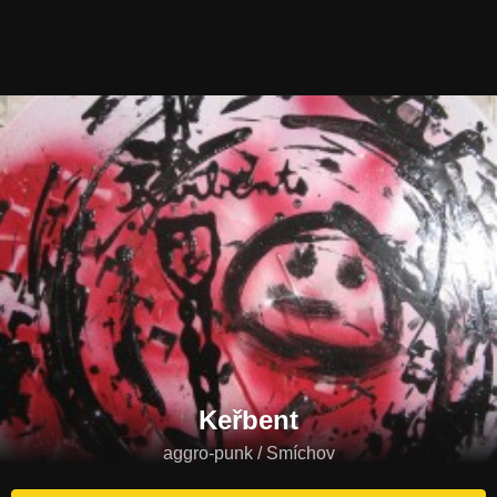
Keřbent
aggro-punk / Smíchov