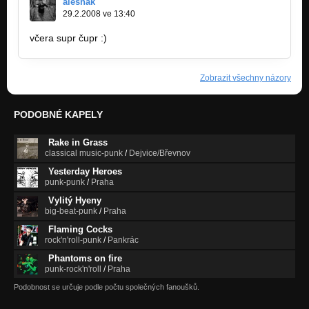
aleshak
29.2.2008 ve 13:40
včera supr čupr :)
Zobrazit všechny názory
PODOBNÉ KAPELY
Rake in Grass
classical music-punk
/
Dejvice/Břevnov
Yesterday Heroes
punk-punk
/
Praha
Vylitý Hyeny
big-beat-punk
/
Praha
Flaming Cocks
rock'n'roll-punk
/
Pankrác
Phantoms on fire
punk-rock'n'roll
/
Praha
Podobnost se určuje podle počtu společných fanoušků.