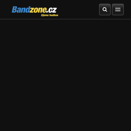
Bandzone.cz
žijeme hudbou