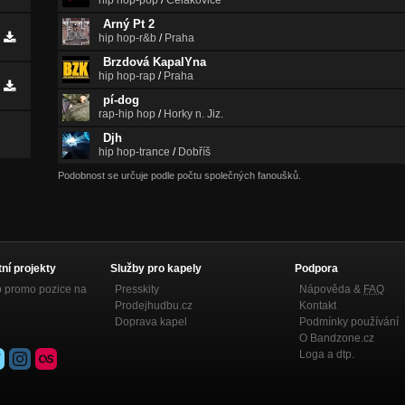
hip hop-pop
/
Čelákovice
Arný Pt 2
hip hop-r&b
/
Praha
Brzdová KapalYna
hip hop-rap
/
Praha
pí-dog
rap-hip hop
/
Horky n. Jiz.
Djh
hip hop-trance
/
Dobříš
Podobnost se určuje podle počtu společných fanoušků.
tní projekty
Služby pro kapely
Podpora
p promo pozice na
Presskity
Nápověda &
FAQ
Prodejhudbu.cz
Kontakt
Doprava kapel
Podmínky používání
O Bandzone.cz
Loga a dtp.