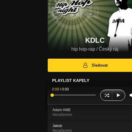
KDLC
hip hop-rap / Český ráj
Sledovat
PLAYLIST KAPELY
0:00
/
0:00
Adam HME
Nezařazeno
Jakub
Nezařazeno