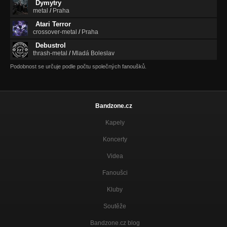
Dymytry
metal
/
Praha
Atari Terror
crossover-metal
/
Praha
Debustrol
thrash-metal
/
Mladá Boleslav
Podobnost se určuje podle počtu společných fanoušků.
Bandzone.cz
Kapely
Koncerty
Videa
Fanoušci
Kluby
Soutěže
Bandzone.cz blog