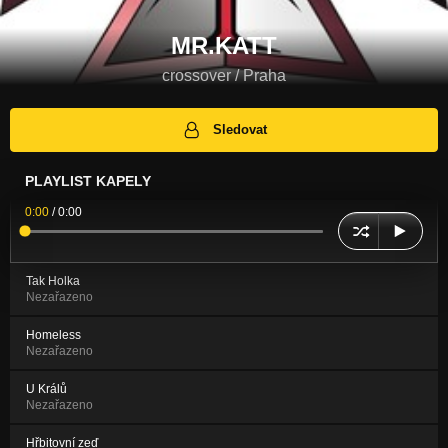
MR.KATT
crossover / Praha
Sledovat
PLAYLIST KAPELY
0:00
/
0:00
Tak Holka
Nezařazeno
Homeless
Nezařazeno
U Králů
Nezařazeno
Hřbitovní zeď