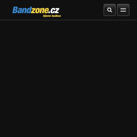
Bandzone.cz
žijeme hudbou