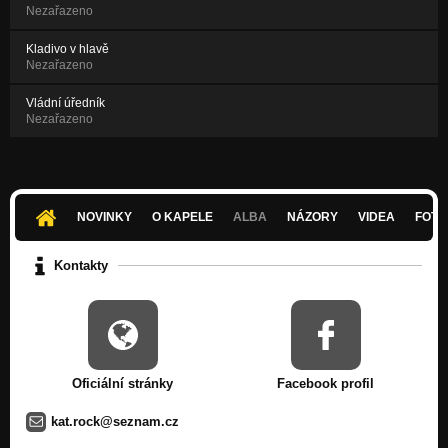
Nezařazeno
Kladivo v hlavě
Nezařazeno
Vládní úředník
Nezařazeno
NOVINKY
O KAPELE
ALBA
NÁZORY
VIDEA
FOTK
Kontakty
Oficiální stránky
Facebook profil
kat.rock@seznam.cz