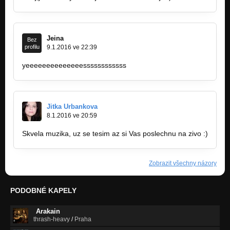
Jeina
Bez
profilu
9.1.2016 ve 22:39
yeeeeeeeeeeeeeessssssssssss
Jitka Urbankova
8.1.2016 ve 20:59
Skvela muzika, uz se tesim az si Vas poslechnu na zivo :)
Zobrazit všechny názory
PODOBNÉ KAPELY
Arakain
thrash-heavy
/
Praha