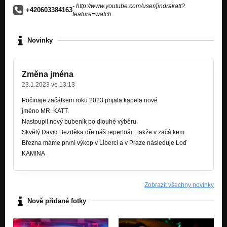
- http://www.youtube.com/user/jindrakatt?
+420603384163
feature=watch
Novinky
Změna jména
23.1.2023 ve 13:13
Počinaje začátkem roku 2023 prijala kapela nové
jméno MR. KATT.
Nastoupil nový bubeník po dlouhé výběru.
Skvělý David Bezděka dře náš repertoár , takže v začátkem
Března máme první výkop v Liberci a v Praze následuje Loď
KAMINA
Zobrazit všechny novinky
Nově přidané fotky