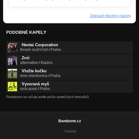
Zobrazit všechny názory
PODOBNÉ KAPELY
Hentai Corporation
thrash-rock'n'roll
/
Praha
Zrní
alternative
/
Kladno
Vložte kočku
emo-electronica
/
Praha
Vyvoraná myš
rock-punk
/
Praha
Podobnost se určuje podle počtu společných fanoušků.
Bandzone.cz
Kapely