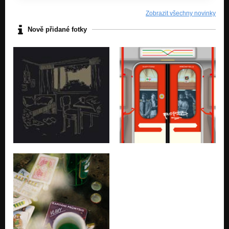
Pavouk
Zobrazit všechny novinky
Každej míří do kytek
Nově přidané fotky
Mikrovlnka
Každej míří do kytek
Prubíři
Každej míří do kytek
200 W
Každej míří do kytek
Vlaštovka
Každej míří do kytek
Továrny
Továrny se nikdy nezastaví EP
S kytkou v ruce
Továrny se nikdy nezastaví EP
Ze strany na stranu
Továrny se nikdy nezastaví EP
V ospalý nádražce