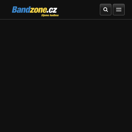
Bandzone.cz
žijeme hudbou