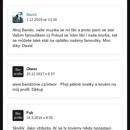
David
1.12.2019 ve 13:34
Ahoj Bando, vaše muzika se mi líbí a proto jsem se stal
Vaším fanouškem.o) Pokud se Vám líbí i naše tvorba, tak
se můžete také stát na oplátku našimy fanoušky. Moc
díky..David
https://bandzone.cz/_108936
Otwor
Bez
profilu
20.12.2017 v 6:37
www.‎bandzone.cz/otwor . Přeji pěkné svatky a koukni na
můj profil. Děkuji.
Fuk
Bez
profilu
24.3.2016 v 8:35
Skvělý. Jako vždycky. Ať se ty továrny nikdy nezastaví.