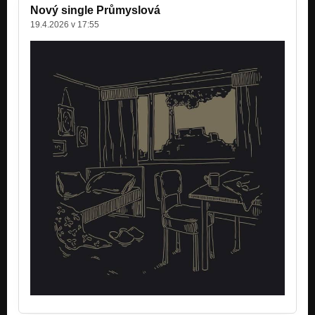
Nový single Průmyslová
Žetony
19.4.2026 v 17:55
Vlaky EP
Vlaky II.
Vlaky EP
Kódování
Tramvaje EP
Vytočila
Tramvaje EP
Koulelo
Každej míří do kytek
Motory
Každej míří do kytek
Louka
Každej míří do kytek
Zívání
Každej míří do kytek