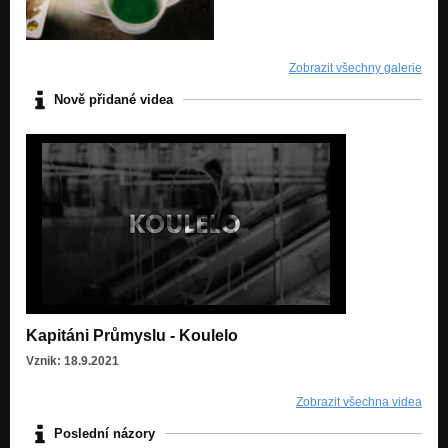
Továrny se nikdy nezastaví EP
Kolik?
Zobrazit všechny galerie
Kvílení továren EP
Nově přidané videa
Noční peřiny
Kvílení továren EP
Až se světlo objeví
Kvílení továren EP
Ve sklepě večer (ft Péťa Škarohlíd a Anička Žitníková) - Live de
Nezařazeno
19, 20 - Live demo 2013
Nezařazeno
Kapitáni Průmyslu - Koulelo
Vznik: 18.9.2021
Zobrazit všechna videa
Poslední názory