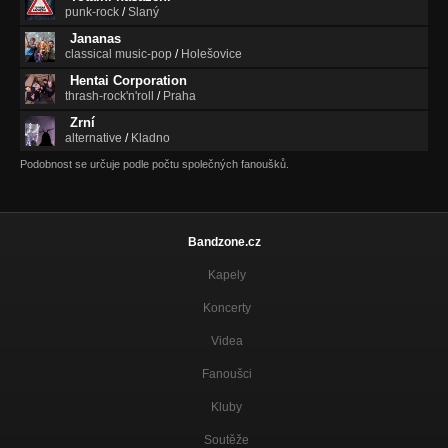
punk-rock
/
Slaný
Jananas
classical music-pop
/
Holešovice
Hentai Corporation
thrash-rock'n'roll
/
Praha
Zrní
alternative
/
Kladno
Podobnost se určuje podle počtu společných fanoušků.
Bandzone.cz
Kapely
Koncerty
Videa
Fanoušci
Kluby
Soutěže