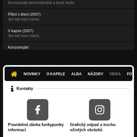
Konzumujte plnohodnotně a beze studu
Přání v dlani (2007)
Jen tak mezi náma
V kapse (2007)
Jen tak mezi náma
Konzumujte!
Nezařazeno
NOVINKY
O KAPELE
ALBA
NÁZORY
VIDEA
FOTK
Kontakty
Pravidelná dávka funkypunky
Grafický odpad a trochu
informací
oživlých obrázků