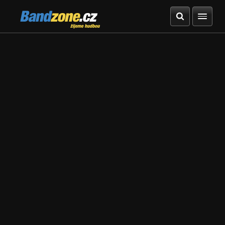
Bandzone.cz
žijeme hudbou