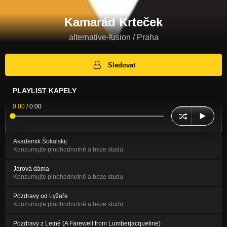
Kamarád Krteček
alternative-fusion / Praha
Sledovat
PLAYLIST KAPELY
0:00
/
0:00
Akademik Šokalskij
Konzumujte plnohodnotně a beze studu
Jarová dáma
Konzumujte plnohodnotně a beze studu
Pozdravy od Lyžaře
Konzumujte plnohodnotně a beze studu
Pozdravy z Letné (A Farewell from Lumberjacqueline)