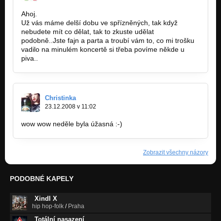
Ahoj.
Už vás máme delší dobu ve spřízněných, tak když
nebudete mít co dělat, tak to zkuste udělat
podobně..Jste fajn a parta a troubí vám to, co mi trošku
vadilo na minulém koncertě si třeba povíme někde u
piva..
Christinka
23.12.2008 v 11:02
wow wow neděle byla úžasná :-)
Zobrazit všechny názory
PODOBNÉ KAPELY
Xindl X
hip hop-folk
/
Praha
Totální nasazení