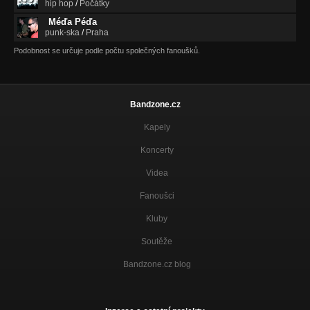
hip hop
/
Počátky
Méďa Péďa
punk-ska
/
Praha
Podobnost se určuje podle počtu společných fanoušků.
Bandzone.cz
Kapely
Koncerty
Videa
Fanoušci
Kluby
Soutěže
Bandzone.cz blog