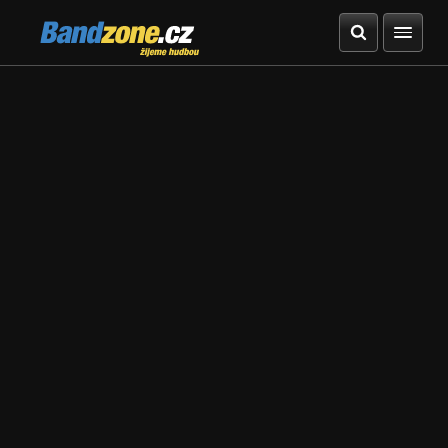
Bandzone.cz
žijeme hudbou