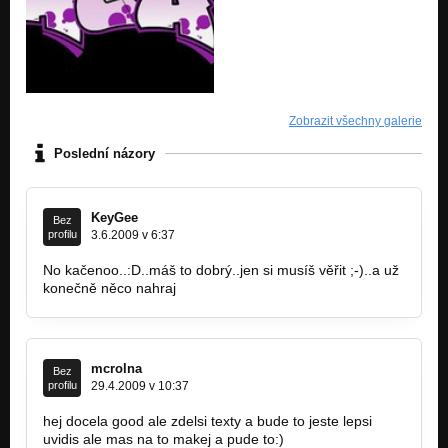
Zobrazit všechny galerie
Poslední názory
KeyGee
Bez
profilu
3.6.2009 v 6:37
No kačenoo..:D..máš to dobrý..jen si musíš věřit ;-)..a už
konečně něco nahraj
mcrolna
Bez
profilu
29.4.2009 v 10:37
hej docela good ale zdelsi texty a bude to jeste lepsi
uvidis ale mas na to makej a pude to:)