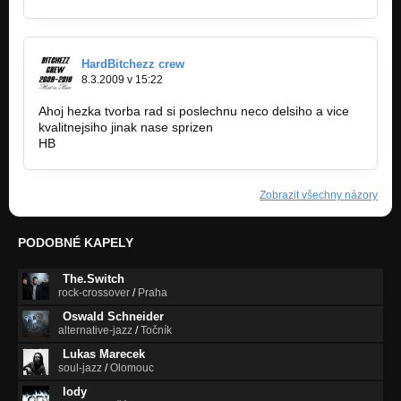
HardBitchezz crew
8.3.2009 v 15:22
Ahoj hezka tvorba rad si poslechnu neco delsiho a vice
kvalitnejsiho jinak nase sprizen
HB
Zobrazit všechny názory
PODOBNÉ KAPELY
The.Switch
rock-crossover
/
Praha
Oswald Schneider
alternative-jazz
/
Točník
Lukas Marecek
soul-jazz
/
Olomouc
lody