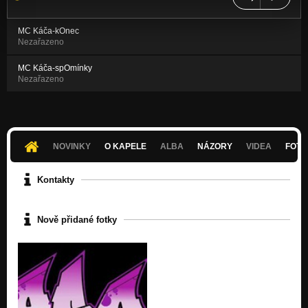
MC Káča-kOnec
Nezařazeno
MC Káča-spOmínky
Nezařazeno
NOVINKY
O KAPELE
ALBA
NÁZORY
VIDEA
FOTK
Kontakty
Nově přidané fotky