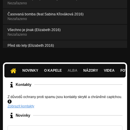
Nezařazeno
Časovaná bomba (feat Sabina Křováková 2016)
Nezařazeno
Všechno je jinak (Elizabeth 2016)
Nezařazeno
Před sto lety (Elizabeth 2016)
Nezařazeno
Nestřílejte na nás (Elizabeth 2016)
Nezařazeno
NOVINKY
O KAPELE
ALBA
NÁZORY
VIDEA
FOTK
Kontakty
Z důvodů ochrany proti spamu jsou kontakty skryté a chráněné captchou.
Zobrazit kontakty
Novinky