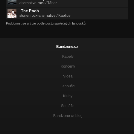
alternative-rock
/
Tábor
The Pooh
stoner rock-alternative
/
Kaplice
Podobnost se určuje podle počtu společných fanoušků.
Bandzone.cz
Kapely
Koncerty
Videa
Fanoušci
Kluby
Soutěže
Bandzone.cz blog