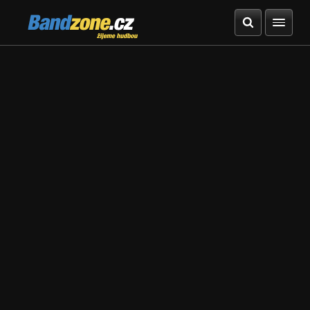
Bandzone.cz
žijeme hudbou