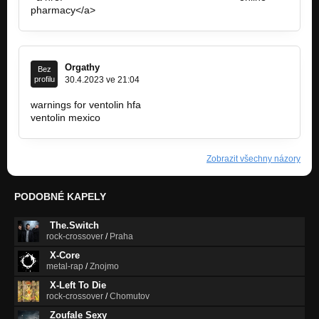
pharmacy</a>
Orgathy
Bez
profilu
30.4.2023 ve 21:04
warnings for ventolin hfa
https://ventolininhaler.life
ventolin mexico
Zobrazit všechny názory
PODOBNÉ KAPELY
The.Switch
rock-crossover
/
Praha
X-Core
metal-rap
/
Znojmo
X-Left To Die
rock-crossover
/
Chomutov
Zoufale Sexy