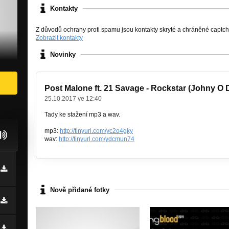
Kontakty
Z důvodů ochrany proti spamu jsou kontakty skryté a chráněné captc
Zobrazit kontakty
Novinky
Post Malone ft. 21 Savage - Rockstar (Johny O
25.10.2017 ve 12:40
Tady ke stažení mp3 a wav.
mp3:
http://tinyurl.com/yc2o4gky
wav:
http://tinyurl.com/ydcmun74
Nově přidané fotky