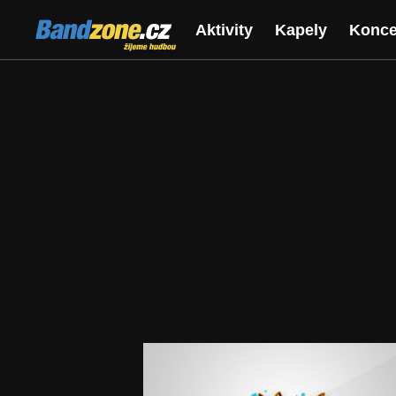
Bandzone.cz
Aktivity
Kapely
Konce
žijeme hudbou