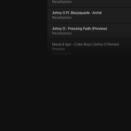
Nezařazeno
Johny O Ft. Blazyquarte - Arché
Nezařazeno
Johny O - Freezing Faith (Preview)
Nezařazeno
Marat & Igor - Coke Boyz (Johny O Remix)
Preview
Nezařazeno
Skrillex feat Damian Marley - Make It Bum
Den (Johny O Remix)
Nezařazeno
Johny O - Loud & Low (CLIP)
Nezařazeno
Blu Mar Ten - All or Nothing (Johny O
Remix) (Free Download)
Nezařazeno
Johny O - Afternoon Boredom (Free
Download)
Nezařazeno