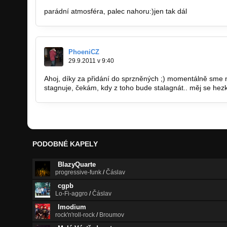
parádní atmosféra, palec nahoru:)jen tak dál
PhoeniCZ
29.9.2011 v 9:40
Ahoj, díky za přidání do sprzněných ;) momentálně sme 
stagnuje, čekám, kdy z toho bude stalagnát.. měj se hez
PODOBNÉ KAPELY
BlazyQuarte
progressive-funk
/
Čáslav
cgpb
Lo-Fi-aggro
/
Čáslav
Imodium
rock'n'roll-rock
/
Broumov