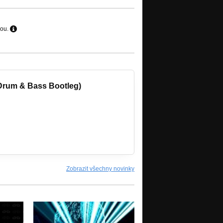
hou.
 Drum & Bass Bootleg)
Zobrazit všechny novinky