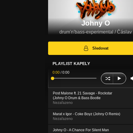
Johny O
drum'n'bass-experimental / Čáslav
Sledovat
PLAYLIST KAPELY
0:00
/
0:00
Post Malone ft. 21 Savage - Rockstar
(Johny O Drum & Bass Bootle
Nezařazeno
Marat x Igor - Coke Boyz (Johny O Remix)
Nezařazeno
Johny O - A Chance For Silent Man