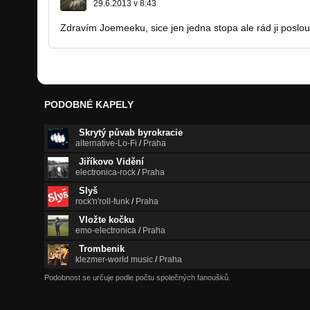
29.6.2013 v 8:43
Zdravím Joemeeku, sice jen jedna stopa ale rád ji posl
PODOBNÉ KAPELY
Skrytý půvab byrokracie
alternative-Lo-Fi
/
Praha
Jiříkovo Vidění
electronica-rock
/
Praha
Slyš
rock'n'roll-funk
/
Praha
Vložte kočku
emo-electronica
/
Praha
Trombenik
klezmer-world music
/
Praha
Podobnost se určuje podle počtu společných fanoušků.