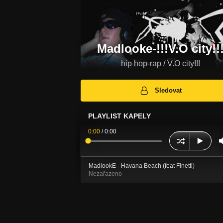
Madlooke-!!!V.O city!!
hip hop-rap / V.O city!!!
Sledovat
PLAYLIST KAPELY
0:00
/
0:00
MadlookE - Havana Beach (feat Finetti)
Nezařazeno