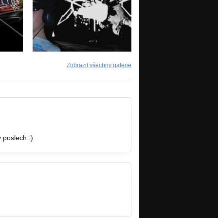
Zobrazit všechny galerie
 poslech :)