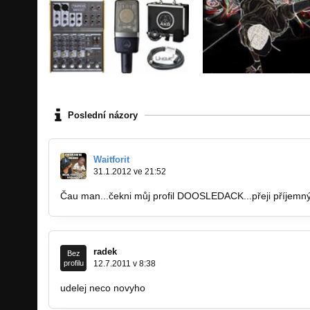
Poslední názory
Waitforit
31.1.2012 ve 21:52
Čau man...čekni můj profil DOOSLEDACK...přeji příjemný
radek
Bez
profilu
12.7.2011 v 8:38
udelej neco novyho