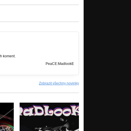
ch koment.
PeaCE:MadlookE
Zobrazit všechny novinky