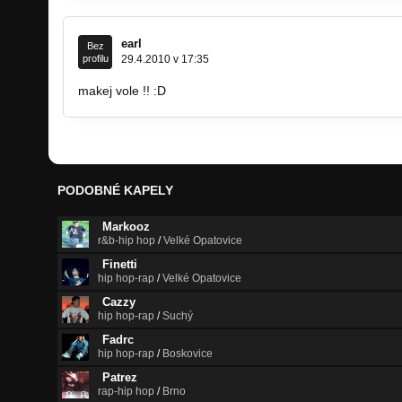
earl
Bez
profilu
29.4.2010 v 17:35
makej vole !! :D
PODOBNÉ KAPELY
Markooz
r&b-hip hop
/
Velké Opatovice
Finetti
hip hop-rap
/
Velké Opatovice
Cazzy
hip hop-rap
/
Suchý
Fadrc
hip hop-rap
/
Boskovice
Patrez
rap-hip hop
/
Brno