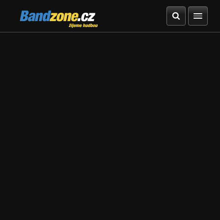
Bandzone.cz
žijeme hudbou