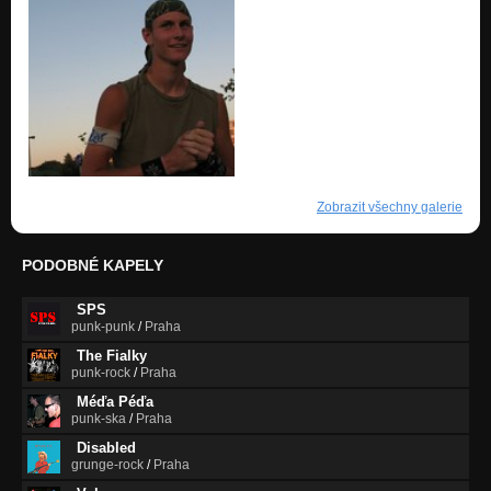
Zobrazit všechny galerie
PODOBNÉ KAPELY
SPS
punk-punk
/
Praha
The Fialky
punk-rock
/
Praha
Méďa Péďa
punk-ska
/
Praha
Disabled
grunge-rock
/
Praha