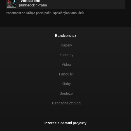
Vobsazeno
punk-rock
/
Praha
Podobnost se určuje podle počtu společných fanoušků.
Bandzone.cz
Kapely
Koncerty
Videa
Fanoušci
Kluby
Soutěže
Bandzone.cz blog
Inzerce a ostatní projekty