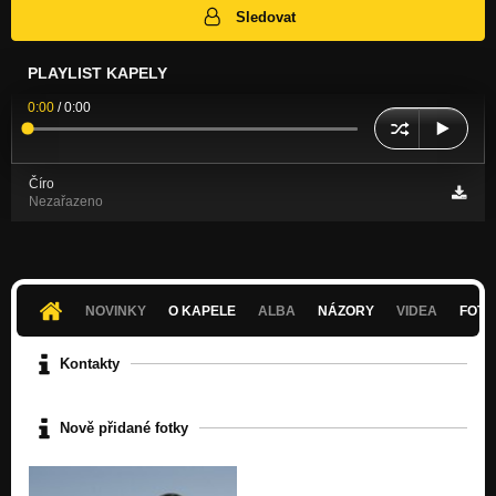
Sledovat
PLAYLIST KAPELY
0:00
/
0:00
Číro
Nezařazeno
NOVINKY
O KAPELE
ALBA
NÁZORY
VIDEA
FOTK
Kontakty
Nově přidané fotky