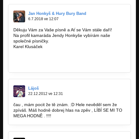
Jan Honkyš & Hury Bury Band
6.7.2018 ve 12:07
Děkuju Vám za Vaše písně a Ať se Vám stále daří!
Na profil kamaráda Jendy Honkyše vybírám naše
společné písničky.
Karel Klusáček
www.klusacek.webnode.cz
www.textar-klusacek.cz
http://bandzone.cz/_93629
Lájoš
22.12.2012 ve 12:31
čau , mám pocit že tě znám. :D Hele nevěděl sem že
zpíváš. Máš hodně dobrej hlas na zpěv , LÍBÍ SE MI TO
MEGA HODNĚ . !!!!