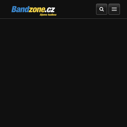
Bandzone.cz
žijeme hudbou