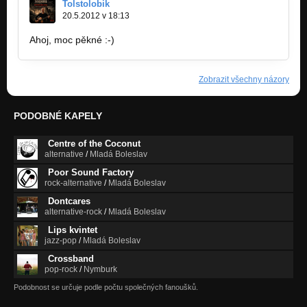
Tolstolobik
20.5.2012 v 18:13
Ahoj, moc pěkné :-)
Zobrazit všechny názory
PODOBNÉ KAPELY
Centre of the Coconut
alternative
/
Mladá Boleslav
Poor Sound Factory
rock-alternative
/
Mladá Boleslav
Dontcares
alternative-rock
/
Mladá Boleslav
Lips kvintet
jazz-pop
/
Mladá Boleslav
Crossband
pop-rock
/
Nymburk
Podobnost se určuje podle počtu společných fanoušků.