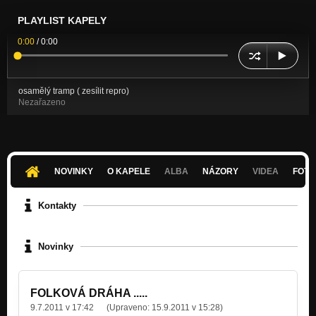
PLAYLIST KAPELY
0:00
/
0:00
osamělý tramp ( zesílit repro)
Nezařazeno
NOVINKY
O KAPELE
ALBA
NÁZORY
VIDEA
FOTK
Kontakty
Novinky
FOLKOVÁ DRÁHA .....
9.7.2011 v 17:42
(Upraveno:
15.9.2011 v 15:28
)