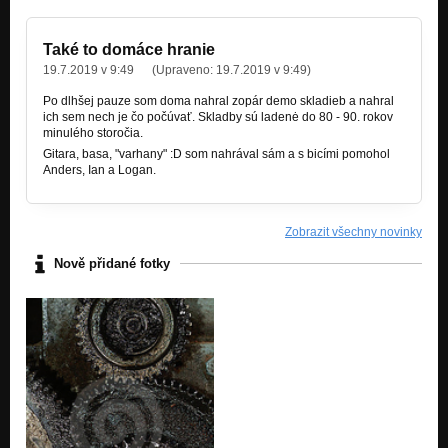
Také to domáce hranie
19.7.2019 v 9:49
(Upraveno:
19.7.2019 v 9:49
)
Po dlhšej pauze som doma nahral zopár demo skladieb a nahral
ich sem nech je čo počúva
ť. Skladby sú ladenė do 80 - 90. rokov
minulého storočia.
Gitara, basa, "varhany" :D som nahrával sám a s bicími pomohol
Anders, Ian a Logan.
Zobrazit všechny novinky
Nově přidané fotky