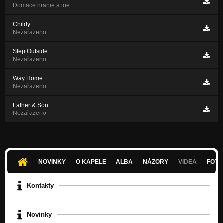
Domace hranie a ine...
Childy
Nezařazeno
Step Outside
Nezařazeno
Way Home
Nezařazeno
Father & Son
Nezařazeno
NOVINKY
O KAPELE
ALBA
NÁZORY
VIDEA
FOTK
Kontakty
Novinky