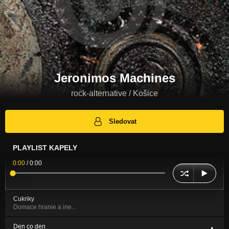
Jeronimos Machines
rock-alternative / Košice
Sledovat
PLAYLIST KAPELY
0:00
/
0:00
Cukriky
Domace hranie a ine...
Den co den