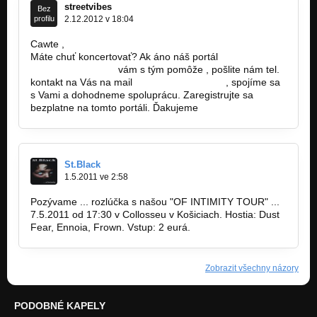
streetvibes
Bez
profilu
2.12.2012 v 18:04
Cawte ,
Máte chuť koncertovať? Ak áno náš portál
www.streetvibes.sk
vám s tým pomôže , pošlite nám tel.
kontakt na Vás na mail
info@streetvibes.sk
, spojíme sa
s Vami a dohodneme spoluprácu. Zaregistrujte sa
bezplatne na tomto portáli. Ďakujeme
St.Black
1.5.2011 ve 2:58
Pozývame ... rozlúčka s našou "OF INTIMITY TOUR" ...
7.5.2011 od 17:30 v Collosseu v Košiciach. Hostia: Dust
Fear, Ennoia, Frown. Vstup: 2 eurá.
Zobrazit všechny názory
PODOBNÉ KAPELY