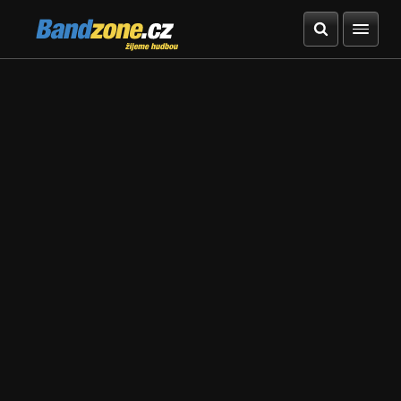
Bandzone.cz
žijeme hudbou