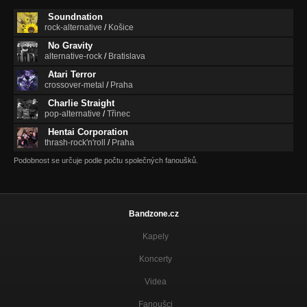
Soundnation
rock-alternative
/
Košice
No Gravity
alternative-rock
/
Bratislava
Atari Terror
crossover-metal
/
Praha
Charlie Straight
pop-alternative
/
Třinec
Hentai Corporation
thrash-rock'n'roll
/
Praha
Podobnost se určuje podle počtu společných fanoušků.
Bandzone.cz
Kapely
Koncerty
Videa
Fanoušci