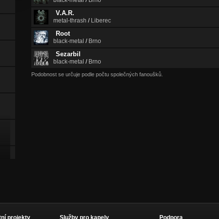
black-metal
/
Brno
V.A.R.
metal-thrash
/
Liberec
Root
black-metal
/
Brno
Sezarbil
black-metal
/
Brno
Podobnost se určuje podle počtu společných fanoušků.
tní projekty
Služby pro kapely
Podpora