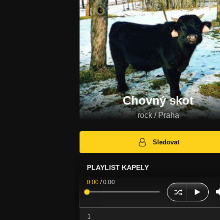
Chovný skot
rock / Praha
Sledovat
PLAYLIST KAPELY
0:00
/
0:00
1