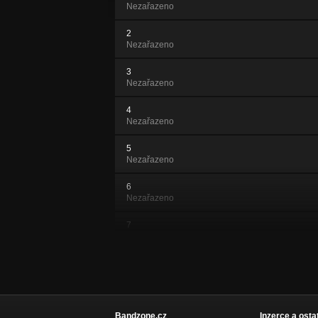
Nezařazeno
2
Nezařazeno
3
Nezařazeno
4
Nezařazeno
5
Nezařazeno
6
Nezařazeno
7
Nezařazeno
8
Nezařazeno
9
Nezařazeno
Bandzone.cz
Inzerce a osta