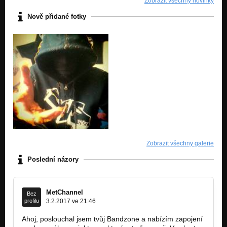
Zobrazit všechny novinky
12.Outro
Nově přidané fotky
Nezařazeno
Zobrazit všechny galerie
Poslední názory
MetChannel
Bez
profilu
3.2.2017 ve 21:46
Ahoj, poslouchal jsem tvůj Bandzone a nabízím zapojení