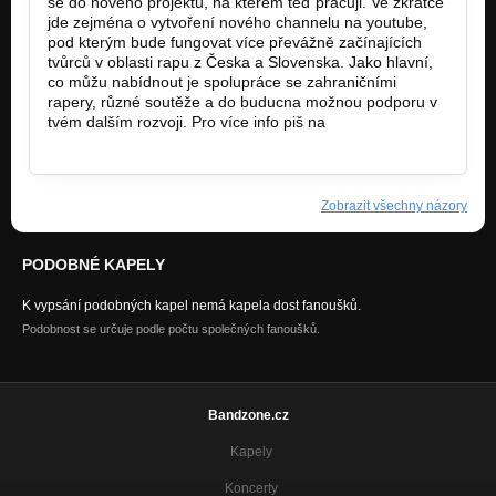
se do nového projektu, na kterém teď pracuji. Ve zkratce
jde zejména o vytvoření nového channelu na youtube,
pod kterým bude fungovat více převážně začínajících
tvůrců v oblasti rapu z Česka a Slovenska. Jako hlavní,
co můžu nabídnout je spolupráce se zahraničními
rapery, různé soutěže a do buducna možnou podporu v
tvém dalším rozvoji. Pro více info piš na
metchannel17@gmail.com
Zobrazit všechny názory
PODOBNÉ KAPELY
K vypsání podobných kapel nemá kapela dost fanoušků.
Podobnost se určuje podle počtu společných fanoušků.
Bandzone.cz
Kapely
Koncerty