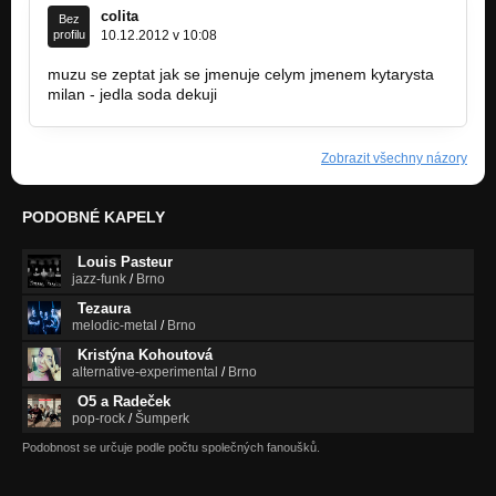
colita
Bez
profilu
10.12.2012 v 10:08
muzu se zeptat jak se jmenuje celym jmenem kytarysta
milan - jedla soda dekuji
Zobrazit všechny názory
PODOBNÉ KAPELY
Louis Pasteur
jazz-funk
/
Brno
Tezaura
melodic-metal
/
Brno
Kristýna Kohoutová
alternative-experimental
/
Brno
O5 a Radeček
pop-rock
/
Šumperk
Podobnost se určuje podle počtu společných fanoušků.