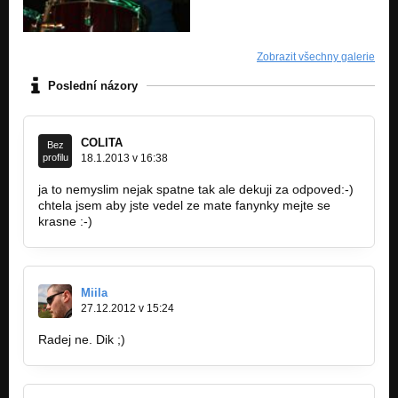
Zobrazit všechny galerie
Poslední názory
COLITA
Bez
profilu
18.1.2013 v 16:38
ja to nemyslim nejak spatne tak ale dekuji za odpoved:-)
chtela jsem aby jste vedel ze mate fanynky mejte se
krasne :-)
Miila
27.12.2012 v 15:24
Radej ne. Dik ;)