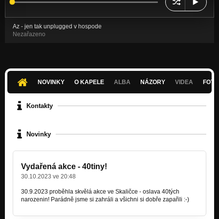
Az - jen tak unplugged v hospode
Nezařazeno
NOVINKY
O KAPELE
ALBA
NÁZORY
VIDEA
FOTK
Kontakty
Novinky
Vydařená akce - 40tiny!
30.10.2023 ve 20:48
30.9.2023 proběhla skvělá akce ve Skaličce - oslava 40tých
narozenin! Parádně jsme si zahráli a všichni si dobře zapařili :-)