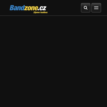
Bandzone.cz
žijeme hudbou