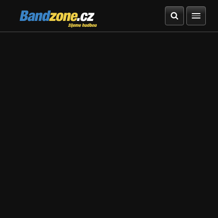
Bandzone.cz
žijeme hudbou