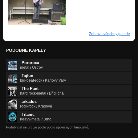
Zobrazit všechny galerie
PODOBNÉ KAPELY
Pororoca
metal
/
Ostrov
Tajfun
big-beat-rock
/
Karlovy Vary
The Pant
hard rock-metal
/
Břidličná
arkadus
rock-rock
/
Krasová
Titanic
heavy-metal
/
Brno
Podobnost se určuje podle počtu společných fanoušků.