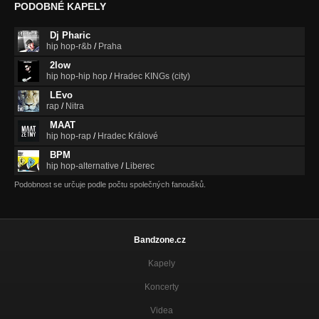
PODOBNÉ KAPELY
Dj Pharic
hip hop-r&b
/
Praha
2low
hip hop-hip hop
/
Hradec KINGs (city)
LEvo
rap
/
Nitra
MAAT
hip hop-rap
/
Hradec Králové
BPM
hip hop-alternative
/
Liberec
Podobnost se určuje podle počtu společných fanoušků.
Bandzone.cz
Kapely
Koncerty
Videa