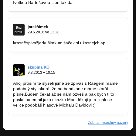
Ivetkou Bartošovou. Jen tak dál.
jarekšimek
Bez
profilu
29.6.2016 ve 13:28
krasněspivažjarkušimkumišaček si užasnejchlap
skupina KO
9.3.2013 v 10:15
Ahoj prosím tě slyšeli jsme že zpíváš s Raegem máme
podobný styl akorát že na bandzone máme starší
písně.Budem čekat až se nám ozveš a pak bych ti to
poslal na email jako ukázku.Moc děkují jo a jinak se
velice podobáš hlasově Michalu Davidovi :)
Zobrazit všechny názory