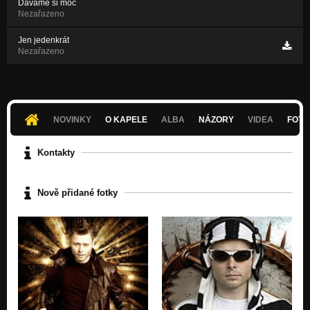
Dáváme si moc
Nezařazeno
Jen jedenkrát
Nezařazeno
NOVINKY
O KAPELE
ALBA
NÁZORY
VIDEA
FOTK
Kontakty
Nově přidané fotky