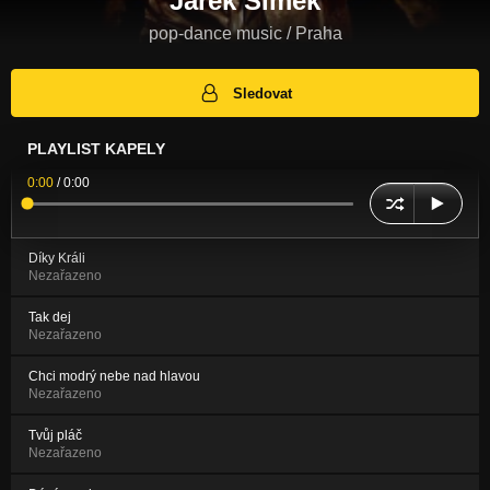
Jarek Šimek
pop-dance music / Praha
Sledovat
PLAYLIST KAPELY
0:00
/
0:00
Díky Králi
Nezařazeno
Tak dej
Nezařazeno
Chci modrý nebe nad hlavou
Nezařazeno
Tvůj pláč
Nezařazeno