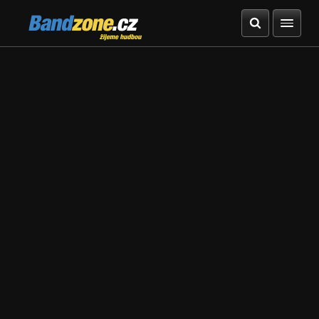
Bandzone.cz
žijeme hudbou