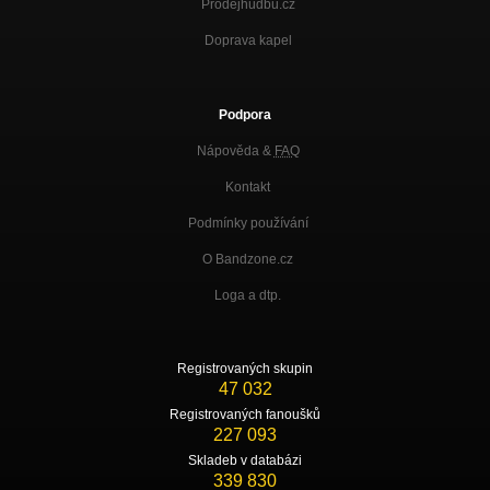
Prodejhudbu.cz
Doprava kapel
Podpora
Nápověda &
FAQ
Kontakt
Podmínky používání
O Bandzone.cz
Loga a dtp.
Registrovaných skupin
47 032
Registrovaných fanoušků
227 093
Skladeb v databázi
339 830