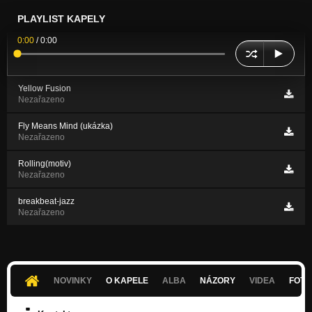
PLAYLIST KAPELY
0:00
/
0:00
Yellow Fusion
Nezařazeno
Fly Means Mind (ukázka)
Nezařazeno
Rolling(motiv)
Nezařazeno
breakbeat-jazz
Nezařazeno
NOVINKY
O KAPELE
ALBA
NÁZORY
VIDEA
FOTK