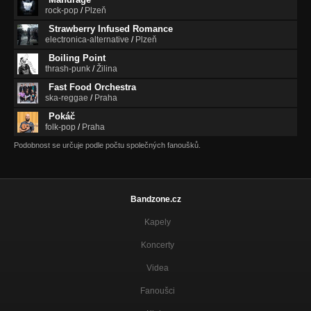
rock-pop
/
Plzeň
Strawberry Infused Romance
electronica-alternative
/
Plzeň
Boiling Point
thrash-punk
/
Žilina
Fast Food Orchestra
ska-reggae
/
Praha
Pokáč
folk-pop
/
Praha
Podobnost se určuje podle počtu společných fanoušků.
Bandzone.cz
Kapely
Koncerty
Videa
Fanoušci