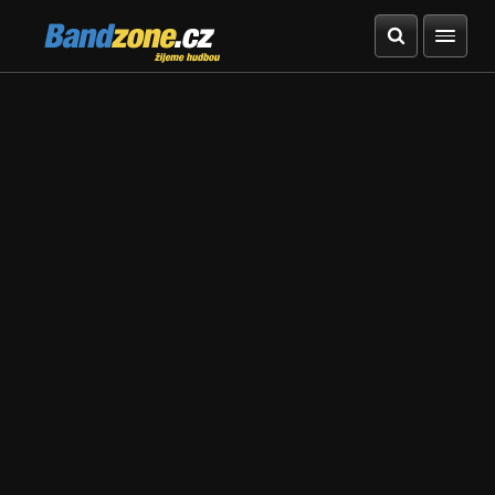
Bandzone.cz
žijeme hudbou