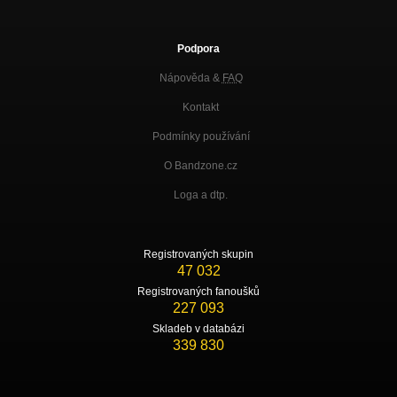
Podpora
Nápověda &
FAQ
Kontakt
Podmínky používání
O Bandzone.cz
Loga a dtp.
Registrovaných skupin
47 032
Registrovaných fanoušků
227 093
Skladeb v databázi
339 830