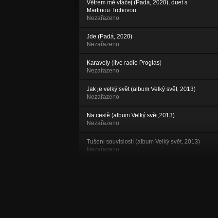
Větrem mě vláčej (Padá, 2020), duet s
Martinou Trchovou
Nezařazeno
Jde (Padá, 2020)
Nezařazeno
Karavely (live radio Proglas)
Nezařazeno
Jak je velký svět (album Velký svět, 2013)
Nezařazeno
Na cestě (album Velký svět,2013)
Nezařazeno
Tušení souvislostí (album Velký svět, 2013)
Nezařazeno
Jednou začneš znova (album Velký svět,
2013)
Nezařazeno
Litovel (live improvizace s Honzou
Žambochem, 2011)
Nezařazeno