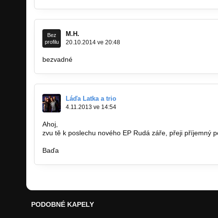
M.H.
Bez
profilu
20.10.2014 ve 20:48
bezvadné
Láďa Latka a trio
4.11.2013 ve 14:54
Ahoj,
zvu tě k poslechu nového EP Rudá záře, přeji příjemný p
Baďa
PODOBNÉ KAPELY