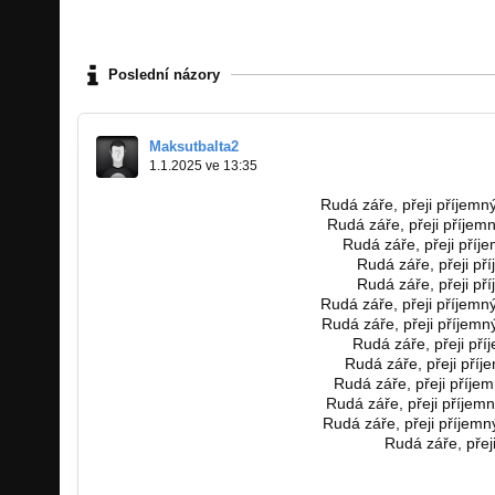
Poslední názory
Maksutbalta2
1.1.2025 ve 13:35
https://dailyfusion.shop/inktome
Rudá záře, přeji příjemn
https://culturedays.shop/inktome
Rudá záře, přeji příjemn
https://cryptocrafters.shop/inktome
Rudá záře, přeji příj
https://cryptocoastblog.shop/inktome
Rudá záře, přeji př
https://cryptocircuithub.shop/inktome
Rudá záře, přeji př
https://craftmania.shop/inktome
Rudá záře, přeji příjemn
https://cointalkers.shop/inktome
Rudá záře, přeji příjemn
https://coincultureblog.shop/inktome
Rudá záře, přeji pří
https://citytrendguide.shop/inktome
Rudá záře, přeji příj
https://citypulsehub.shop/inktome
Rudá záře, přeji příjem
https://chicclickers.shop/inktome
Rudá záře, přeji příjemn
https://brightvibes.shop/inktome
Rudá záře, přeji příjemn
https://bookshelfchronicles.shop/inktome
Rudá záře, přeji
https://bookbrowsedaily.shop/inktome
https://bookboundaries.shop/inktome