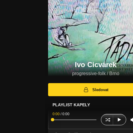
Ivo Cicvárek
progressive-folk / Brno
Sledovat
PLAYLIST KAPELY
0:00
/
0:00