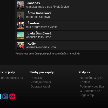
Jananas
classical music-pop
/
Holešovice
Žofie Kabelková
indie-folk
/
Jihlava
Žamboši
folk-progressive
/
Vsetín
Lada Šimíčková
acoustic-folk
/
Brno
Květy
alternative-indie
/
Brno
Podobnost se určuje podle počtu společných fanoušků.
tní projekty
Služby pro kapely
Podpora
p promo pozice na
Presskity
Nápověda &
FAQ
Prodejhudbu.cz
Kontakt
Doprava kapel
Podmínky používání
O Bandzone.cz
Loga a dtp.