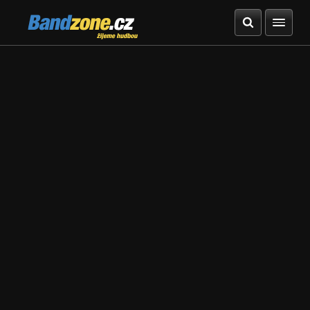
Bandzone.cz
žijeme hudbou