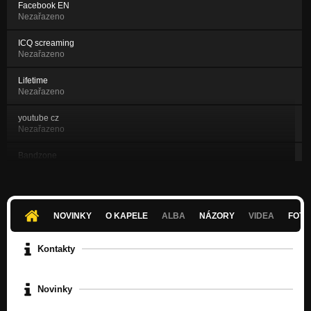
Facebook EN
Nezařazeno
ICQ screaming
Nezařazeno
Lifetime
Nezařazeno
youtube cz
Nezařazeno
Bandzone
Nezařazeno
Facebook
Nezařazeno
NOVINKY
O KAPELE
ALBA
NÁZORY
VIDEA
FOTK
ICQ
Nezařazeno
Kontakty
Skype
Nezařazeno
Novinky