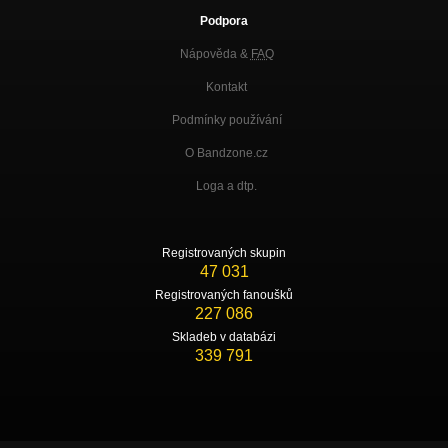
Podpora
Nápověda &
FAQ
Kontakt
Podmínky používání
O Bandzone.cz
Loga a dtp.
Registrovaných skupin
47 031
Registrovaných fanoušků
227 086
Skladeb v databázi
339 791