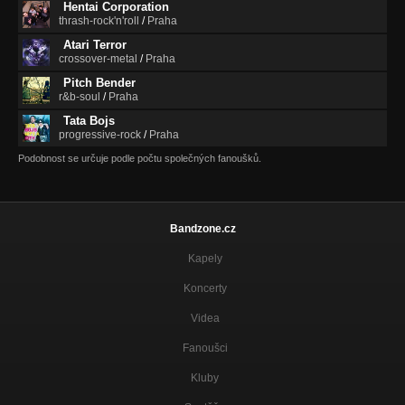
Hentai Corporation
thrash-rock'n'roll
/
Praha
Atari Terror
crossover-metal
/
Praha
Pitch Bender
r&b-soul
/
Praha
Tata Bojs
progressive-rock
/
Praha
Podobnost se určuje podle počtu společných fanoušků.
Bandzone.cz
Kapely
Koncerty
Videa
Fanoušci
Kluby