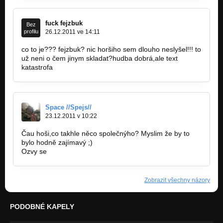
fuck fejzbuk
Bez
profilu
26.12.2011 ve 14:11
co to je??? fejzbuk? nic horšiho sem dlouho neslyšel!!! to
už neni o čem jinym skladat?hudba dobrá,ale text
katastrofa
Space //Spejs//
23.12.2011 v 10:22
Čau hoši,co takhle něco společnýho? Myslim že by to
bylo hodně zajímavý ;)
Ozvy se
Zobrazit všechny názory
PODOBNÉ KAPELY