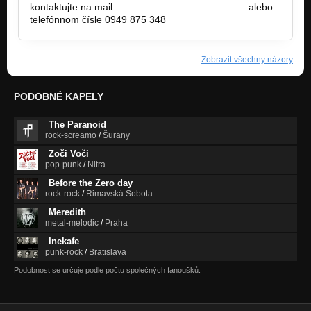
kontaktujte na mail
rainmanmanager@gmail.com
alebo
telefónnom čísle 0949 875 348
Zobrazit všechny názory
PODOBNÉ KAPELY
The Paranoid
rock-screamo
/
Šurany
Zoči Voči
pop-punk
/
Nitra
Before the Zero day
rock-rock
/
Rimavská Sobota
Meredith
metal-melodic
/
Praha
Inekafe
punk-rock
/
Bratislava
Podobnost se určuje podle počtu společných fanoušků.