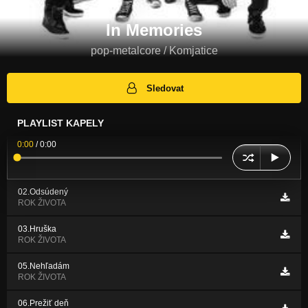
In Memories
pop-metalcore / Komjatice
Sledovat
PLAYLIST KAPELY
0:00
/
0:00
02.Odsúdený
ROK ŽIVOTA
03.Hruška
ROK ŽIVOTA
05.Nehľadám
ROK ŽIVOTA
06.Prežiť deň