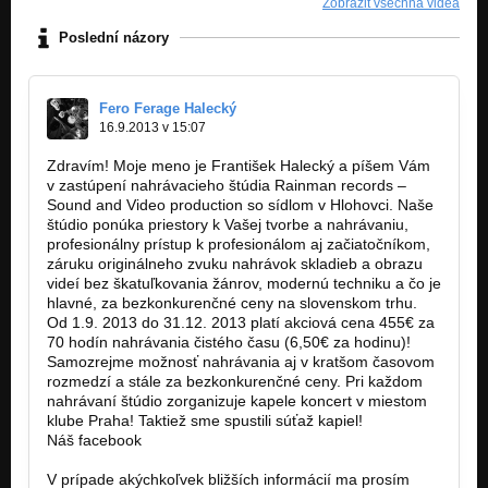
Zobrazit všechna videa
Poslední názory
Fero Ferage Halecký
16.9.2013 v 15:07
Zdravím! Moje meno je František Halecký a píšem Vám
v zastúpení nahrávacieho štúdia Rainman records –
Sound and Video production so sídlom v Hlohovci. Naše
štúdio ponúka priestory k Vašej tvorbe a nahrávaniu,
profesionálny prístup k profesionálom aj začiatočníkom,
záruku originálneho zvuku nahrávok skladieb a obrazu
videí bez škatuľkovania žánrov, modernú techniku a čo je
hlavné, za bezkonkurenčné ceny na slovenskom trhu.
Od 1.9. 2013 do 31.12. 2013 platí akciová cena 455€ za
70 hodín nahrávania čistého času (6,50€ za hodinu)!
Samozrejme možnosť nahrávania aj v kratšom časovom
rozmedzí a stále za bezkonkurenčné ceny. Pri každom
nahrávaní štúdio zorganizuje kapele koncert v miestom
klube Praha! Taktiež sme spustili súťaž kapiel!
Náš facebook
https://www.facebook.com/pages/Rainman…
V prípade akýchkoľvek bližších informácií ma prosím