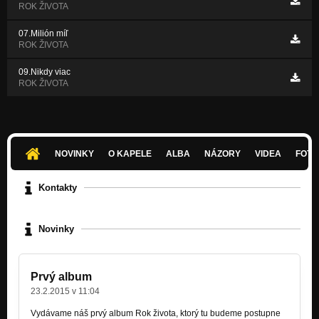
ROK ŽIVOTA
07.Milión míľ
ROK ŽIVOTA
09.Nikdy viac
ROK ŽIVOTA
NOVINKY
O KAPELE
ALBA
NÁZORY
VIDEA
FOTK
Kontakty
Novinky
Prvý album
23.2.2015 v 11:04
Vydávame náš prvý album Rok života, ktorý tu budeme postupne