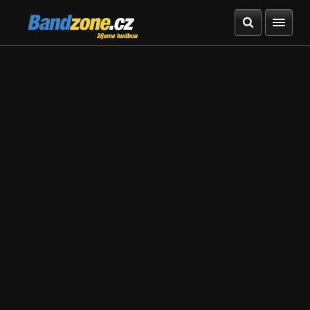
Bandzone.cz
žijeme hudbou