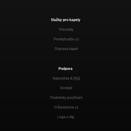
Služby pro kapely
Presskity
Prodejhudbu.cz
Doprava kapel
Podpora
Nápověda &
FAQ
Kontakt
Podmínky používání
O Bandzone.cz
Loga a dtp.