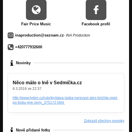
Kouř (ukázka)
Nezařazeno
Fair Price Music
Facebook profil
Rabžužu (ukázka)
Nezařazeno
inaproduction@seznam.cz
- INA Production
Naposled (ukázka)
Nezařazeno
+420777932600
Novinky
Něco málo o Ině v Sedmička.cz
8.3.2016 ve 22:37
http://www.tyden.cz/rubriky/stara-laska-nerezavi-ales-brichta-opet-
po-boku-jine-zeny_375172.html
Zobrazit všechny novinky
Nově přidané fotky