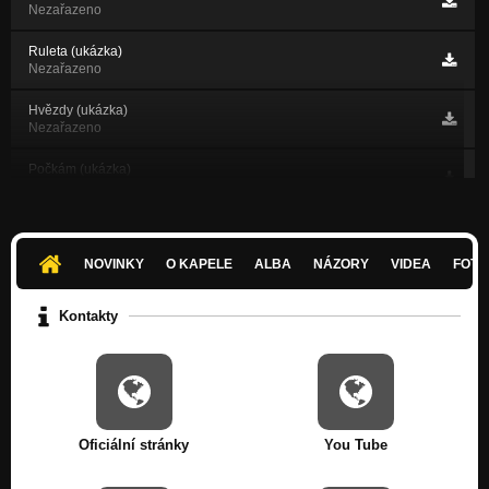
Nezařazeno
Ruleta (ukázka)
Nezařazeno
Hvězdy (ukázka)
Nezařazeno
Počkám (ukázka)
Nezařazeno
Zájezd tři patra nad rájem (ukázka)
Nezařazeno
NOVINKY
O KAPELE
ALBA
NÁZORY
VIDEA
FOTK
Pokušení (ukázka)
Nezařazeno
Kontakty
Neuč mě znát (ukázka)
Nezařazeno
Schůzka naslepo (ukázka)
Nezařazeno
Oficiální stránky
You Tube
Milování za svítání (ukázka)
Nezařazeno