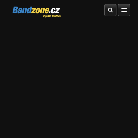
Bandzone.cz
žijeme hudbou