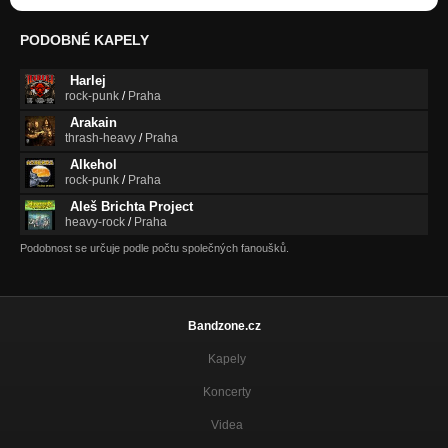
PODOBNÉ KAPELY
Harlej
rock-punk
/
Praha
Arakain
thrash-heavy
/
Praha
Alkehol
rock-punk
/
Praha
Aleš Brichta Project
heavy-rock
/
Praha
Podobnost se určuje podle počtu společných fanoušků.
Bandzone.cz
Kapely
Koncerty
Videa