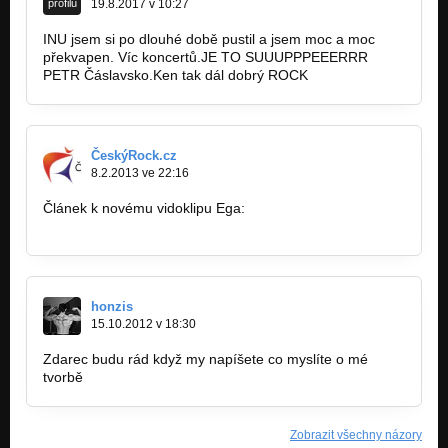
profilu
19.8.2017 v 10:27
INU jsem si po dlouhé době pustil a jsem moc a moc
překvapen. Víc koncertů.JE TO SUUUPPPEEERRR
PETR Čáslavsko.Ken tak dál dobrý ROCK
ČeskýRock.cz
8.2.2013 ve 22:16
Článek k novému vidoklipu Ega:
http://www.ceskyrock.cz/novy-videoklip…
honzis
15.10.2012 v 18:30
Zdarec budu rád když my napíšete co myslíte o mé
tvorbě
http://bandzone.cz/hozis
Zobrazit všechny názory