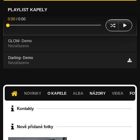
PLAYLIST KAPELY
0:00
/
0:00
GLOW- Demo
Nezařazeno
Darling- Demo
Nezařazeno
NOVINKY
O KAPELE
ALBA
NÁZORY
VIDEA
FOTK
Kontakty
Nově přidané fotky