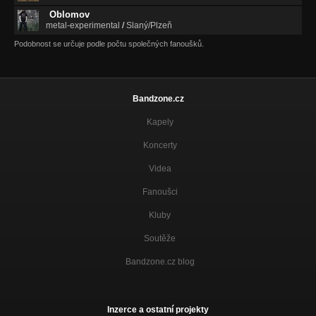
Oblomov
metal-experimental
/
Slaný/Plzeň
Podobnost se určuje podle počtu společných fanoušků.
Bandzone.cz
Kapely
Koncerty
Videa
Fanoušci
Kluby
Soutěže
Bandzone.cz blog
Inzerce a ostatní projekty