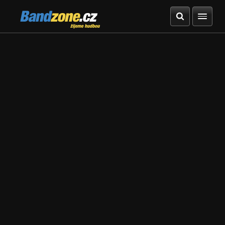
Bandzone.cz
žijeme hudbou