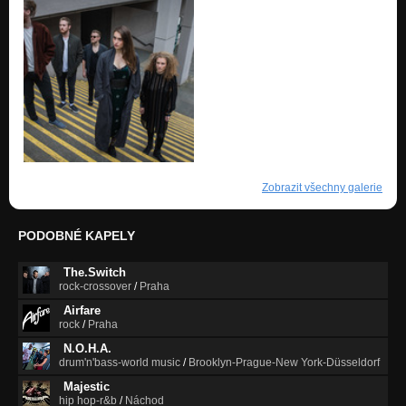
Zobrazit všechny galerie
PODOBNÉ KAPELY
The.Switch
rock-crossover
/
Praha
Airfare
rock
/
Praha
N.O.H.A.
drum'n'bass-world music
/
Brooklyn-Prague-New York-Düsseldorf
Majestic
hip hop-r&b
/
Náchod