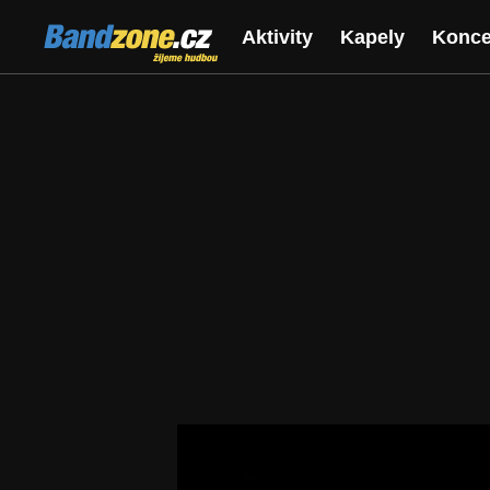
Bandzone.cz
Aktivity
Kapely
Konce
žijeme hudbou