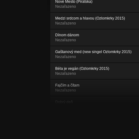
Nové Mesto (Pirátska)
Nezařazeno
Medzi srdcom a hlavou (Ozlomkrky 2015)
Nezařazeno
Dínom dánom
Nezařazeno
Gaštanový med (new singel Ozlomkrky 2015)
Nezařazeno
Béla je vegán (Ozlomkrky 2015)
Nezařazeno
Fajčím a čítam
Nezařazeno
Dobrý deň
Nezařazeno
Autopilotná (Ozlomkrky 2015)
Nezařazeno
Čipirinda song (Ozlomkrky 2015)