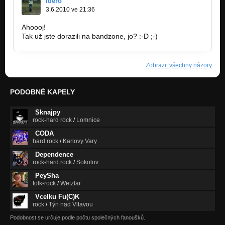
idero
3.6.2010 ve 21:36
Ahoooj!
Tak už jste dorazili na bandzone, jo? :-D ;-)
Zobrazit všechny názory
PODOBNÉ KAPELY
Sknajpy
rock-hard rock
/
Lomnice
CODA
hard rock
/
Karlovy Vary
Dependence
rock-hard rock
/
Sokolov
PeySha
folk-rock
/
Wetzlar
Vcelku Fu(C)K
rock
/
Týn nad Vltavou
Podobnost se určuje podle počtu společných fanoušků.