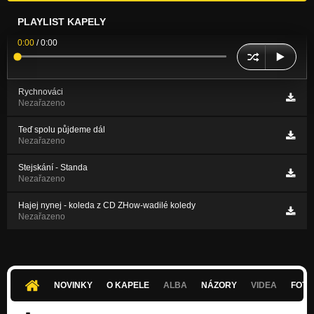
PLAYLIST KAPELY
0:00
/
0:00
Rychnováci
Nezařazeno
Teď spolu půjdeme dál
Nezařazeno
Stejskání - Standa
Nezařazeno
Hajej nynej - koleda z CD ZHow-wadilé koledy
Nezařazeno
NOVINKY
O KAPELE
ALBA
NÁZORY
VIDEA
FOTK