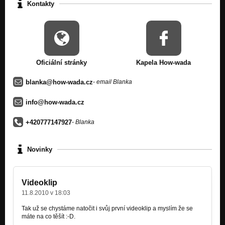
Kontakty
Oficiální stránky
Kapela How-wada
blanka@how-wada.cz
- email Blanka
info@how-wada.cz
+420777147927
- Blanka
Novinky
Videoklip
11.8.2010 v 18:03
Tak už se chystáme natočit i svůj první videoklip a myslím že se
máte na co těšít :-D.