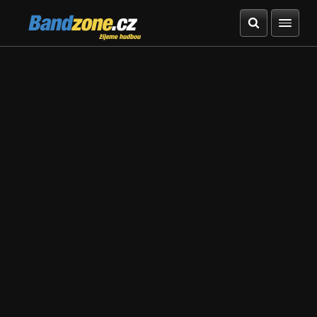
Bandzone.cz
žijeme hudbou