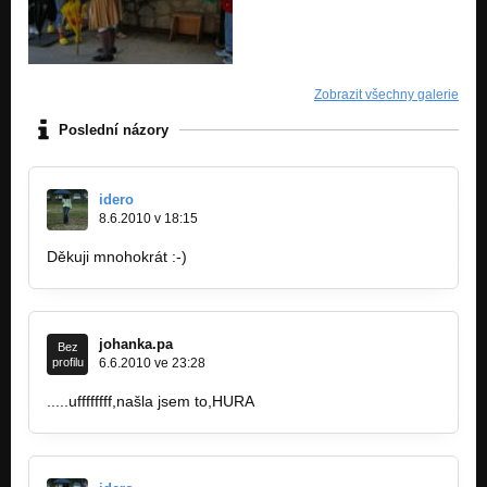
Zobrazit všechny galerie
Poslední názory
idero
8.6.2010 v 18:15
Děkuji mnohokrát :-)
johanka.pa
Bez
profilu
6.6.2010 ve 23:28
.....uffffffff,našla jsem to,HURA