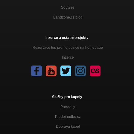
Velkej Čučačí
Soutěže
Kobylky
Bandzone.cz blog
Velkej Čučačí
Přítel z Pekla
Velkej Čučačí
Inzerce a ostatní projekty
Rezervace top promo pozice na homepage
Konec
Velkej Čučačí
Inzerce
Velká Žízeň
Velkej Čučačí
Služby pro kapely
Presskity
Prodejhudbu.cz
Doprava kapel