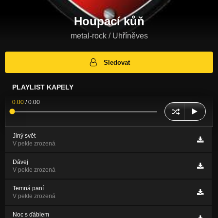
Houpací kůň
metal-rock / Uhříněves
Sledovat
PLAYLIST KAPELY
0:00
/
0:00
Jiný svět
V pekle zrozená
Dávej
V pekle zrozená
Temná paní
V pekle zrozená
Noc s ďáblem