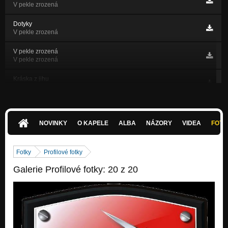
V pekle zrozená
Dotyky
V pekle zrozená
V pekle zrozená
V pekle zrozená
Kráska z jihu
Rány bolavý
Cesta
Rány bolavý
NOVINKY
O KAPELE
ALBA
NÁZORY
VIDEA
FOTK
Černý ledy
Rány bolavý
Fotky
Profilové fotky
Vstávej
Galerie Profilové fotky: 20 z 20
Rány bolavý
Sabirah
Rány bolavý
Útěk
Rány bolavý