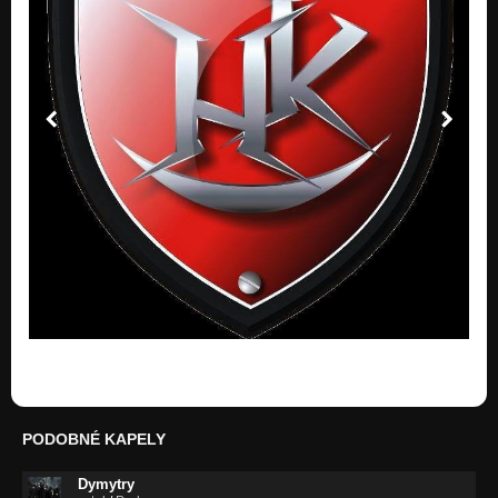
Zvířátka
Rány bolavý
Rány Bolavý
Rány bolavý
Ideální dovolená
Rány bolavý
Letím
Chcete mě?
Děvče kočičí
Rány bolavý
Naděje
Velkej Čučačí
Bláznů ráj
Chcete mě?
PODOBNÉ KAPELY
Blažena
Chcete mě?
Dymytry