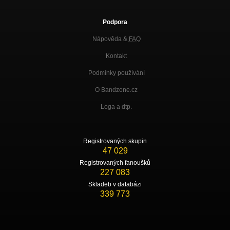
Podpora
Nápověda &
FAQ
Kontakt
Podmínky používání
O Bandzone.cz
Loga a dtp.
Registrovaných skupin
47 029
Registrovaných fanoušků
227 083
Skladeb v databázi
339 773