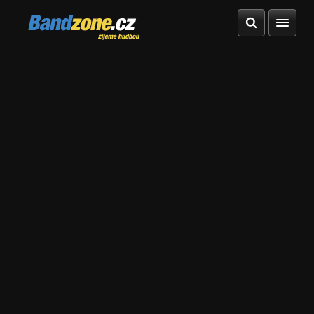
Bandzone.cz
žijeme hudbou