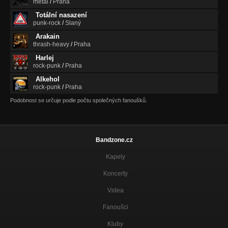
metal
/
Praha
Sen
Totální nasazení
Chcete mě?
punk-rock
/
Slaný
Velkej Čučačí
Arakain
Velkej Čučačí
thrash-heavy
/
Praha
Harlej
Vlkodlak
rock-punk
/
Praha
Velkej Čučačí
Alkehol
rock-punk
/
Praha
Pondělí
Velkej Čučačí
Podobnost se určuje podle počtu společných fanoušků.
Kolotoč
Velkej Čučačí
Bandzone.cz
Smutný Holky
Velkej Čučačí
Kapely
Bílá Myška
Koncerty
Velkej Čučačí
Videa
Jiná doba
Fanoušci
Velkej Čučačí
Kluby
Dáma Minulost